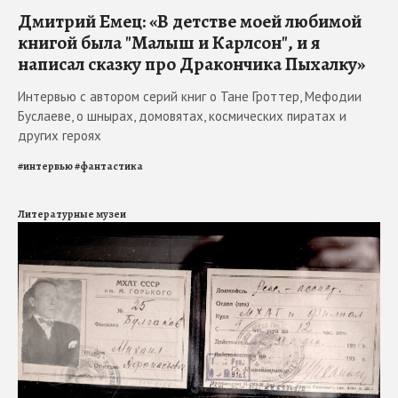
Дмитрий Емец: «В детстве моей любимой
книгой была "Малыш и Карлсон", и я
написал сказку про Дракончика Пыхалку»
Интервью с автором серий книг о Тане Гроттер, Мефодии
Буслаеве, о шнырах, домовятах, космических пиратах и
других героях
#
интервью
#
фантастика
Литературные музеи