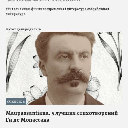
#
читалка
#
нон-фикшн
#
современная литература
#
зарубежная
литература
В этот день родились
05.08.2026
Maupassantiana. 5 лучших стихотворений
Ги де Мопассана