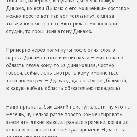
типа: вы, наверное, испугались, что я «сглажу»
Динамо, но если Динамо с его мощнейшим составом
можно просто вот так вот «сглазить», сидя за
тысячи километров от Эшторила в московской
студии, то грош цена этому Динамо.
Примерно через полминуты после этих слов в
ворота Динамо назначили пенальти — мяч попал в
область плеча кому-то из динамовцев, честно
говоря, сейчас лень смотреть кому именно (все-
таки посмотрел — Дугласу; да, он, Дуглас, большой,
в какую-нибудь область обязательно попадешь).
Надо признать, был дикий приступ злости: ну что ты
мелешь, ну нельзя разве просто комментировать,
зачем эти дикие выводы раньше времени, когда до
конца игры остается еще куча времени. Ну что ты