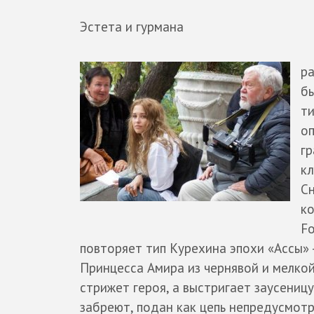
Эстета и гурмана
ра
бы
ти
оп
гр
кл
Сн
ко
Fo
повторяет тип Курехина эпохи «Ассы» 
Принцесса Амира из чернявой и мелкой
стрижет героя, а выстригает заусеницу
забреют, подан как цепь непредусмотр