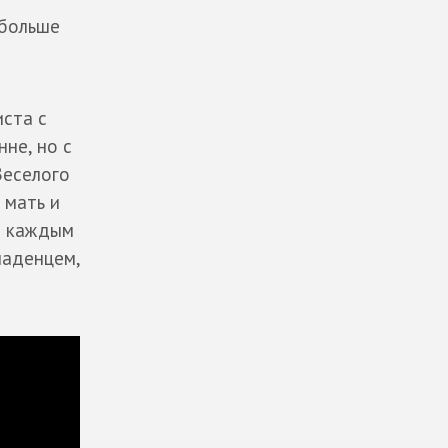
 больше
ста с
не, но с
Веселого
 мать и
д каждым
ладенцем,