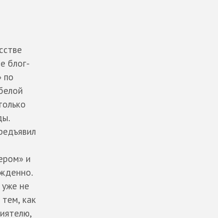
сстве
е блог-
 по
-белой
только
ды.
редъявил
ером» и
ужденно.
 уже не
 тем, как
риятелю,