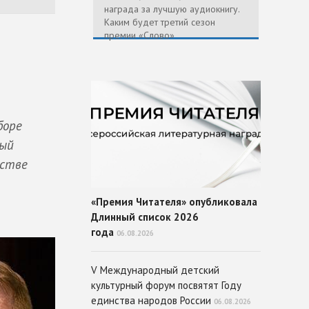
награда за лучшую аудиокнигу.
Каким будет третий сезон
премии «Слово»
боре
тый
естве
«Премия Читателя» опубликовала
Длинный список 2026
года
06.08.2026
V Международный детский
культурный форум посвятят Году
единства народов России
06.08.2026