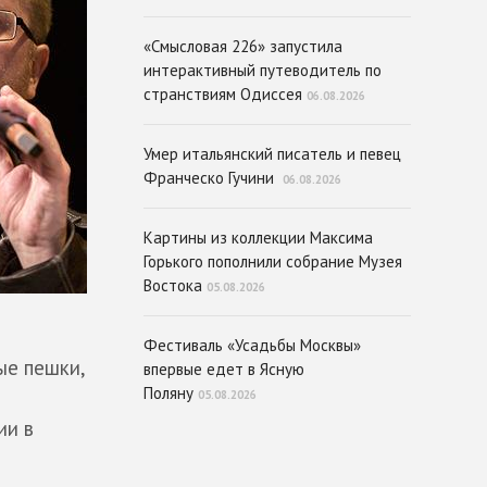
«Смысловая 226» запустила
интерактивный путеводитель по
странствиям Одиссея
06.08.2026
Умер итальянский писатель и певец
Франческо Гучини
06.08.2026
Картины из коллекции Максима
Горького пополнили собрание Музея
Востока
05.08.2026
Фестиваль «Усадьбы Москвы»
ые пешки,
впервые едет в Ясную
Поляну
н
05.08.2026
ии в