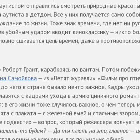
-аутистом отправились смотреть природные красоты
 аутиста в детдом. Все у них получается само собо
ждание по жизни. Тоже знак времени, где нет ни рул
вьев убойным ударом вводит киноклассику — никто б
словно сшивается цепь времен, даже в противополож
 Роберт Грант, карабкаясь по вантам. Потом побежи
на Самойлова
— из «Летят журавли». «Фильм про птич
и до него в стране бывало нечто важное. Кадры уход
плавятся с кадрами ухода в армию циничного роман
: в его жизни тоже случилось важное, о чем теперь
та с плаката — с железной выей и стальным взором,
не подвести» — вопрос, который режиссера волнует 
палить-то будем? — Да ты плюнь на это, главное — ц
 стал одним из ключевых для понимания общей