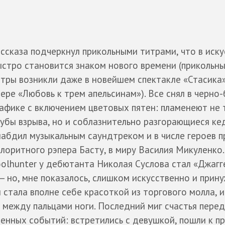
ссказа подчеркнул прикольными титрами, что в иску
стро становится знаком нового времени (прикольны
тры возникли даже в новейшем спектакле «Стасика»
ере «Любовь к трем апельсинам»). Все снял в черно
афике с включением цветовых пятен: пламенеют не 
убы взрыва, но и соблазнительно разгорающиеся ке
абдил музыкальным саундтреком и в числе героев п
лоритного рэпера Басту, в миру Василия Микуленко.
olhunter у дебютанта Николая Суслова стал «Джагг
— но, мне показалось, слишком искусственно и прин
 стала вполне себе красоткой из торгового молла, и
 между пальцами ноги. Последний миг счастья перед
енных событий: встретились с девушкой, пошли к п