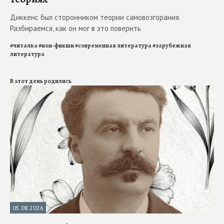
Диккенс был сторонником теории самовозгорания.
Разбираемся, как он мог в это поверить
#
читалка
#
нон-фикшн
#
современная литература
#
зарубежная
литература
В этот день родились
05.08.2026