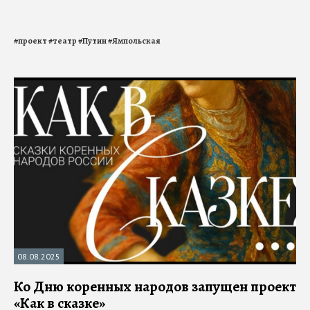
#
проект
#
театр
#
Путин
#
Ямпольская
08.08.2025
Ко Дню коренных народов запущен проект
«Как в сказке»