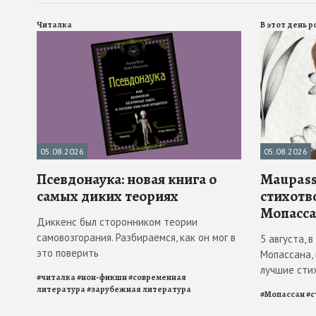
Читалка
В этот день 
05.08.2026
05.08.2026
Псевдонаука: новая книга о
Maupass
самых диких теориях
стихотв
Мопасса
Диккенс был сторонником теории
самовозгорания. Разбираемся, как он мог в
5 августа, 
это поверить
Мопассана,
лучшие сти
#
читалка
#
нон-фикшн
#
современная
литература
#
зарубежная литература
#
Мопассан
#
с