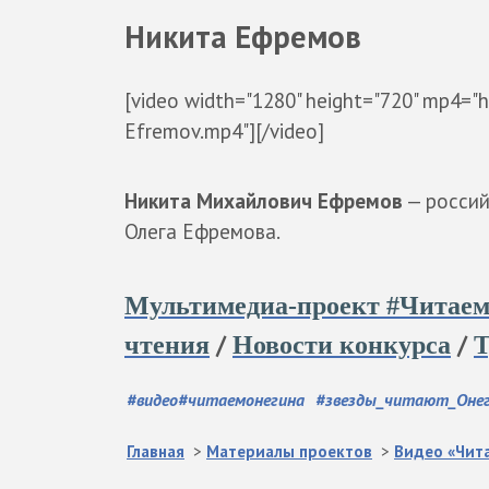
Никита Ефремов
[video width="1280" height="720" mp4="h
Efremov.mp4"][/video]
Никита Михайлович Ефремов
— россий
Олега Ефремова.
Мультимедиа-проект #Читае
/
/
чтения
Новости конкурса
Т
#
видео#читаемонегина
#
звезды_читают_Оне
Главная
>
Материалы проектов
>
Видео «Чит