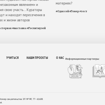
материях?
«незаконным явлением» и
л свою участь... Кураторы
#
Одиссей
#
Гомер
#
тест
щут и находят пересечения в
ах и жизни авторов
астернак
#
выставка
#
Гослитмузей
УЧИТЬСЯ
НАШИ ПРОЕКТЫ
О НАС
Информационные партнеры:
Номер свидетельства ЭЛ № ФС 77 - 61688.
ей.