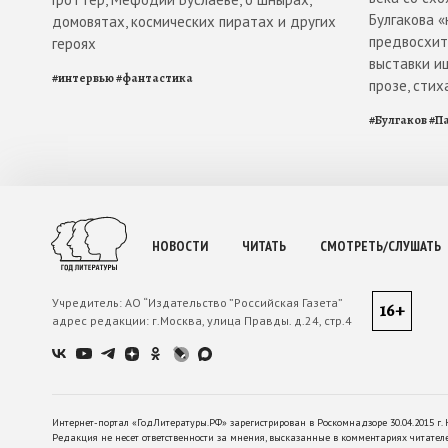
Булгакова 
домовятах, космических пиратах и других
предвосхити
героях
выставки и
#
интервью
#
фантастика
прозе, стих
#
Булгаков
#
П
НОВОСТИ
ЧИТАТЬ
СМОТРЕТЬ/СЛУШАТЬ
Учредитель:
АО “Издательство ”Российская Газета”
16+
адрес редакции:
г.Москва, улица Правды. д.24, стр.4
Интернет-портал «ГодЛитературы.РФ» зарегистрирован в Роскомнадзоре 30.04.2015 г. 
Редакция не несет ответственности за мнения, высказанные в комментариях читател