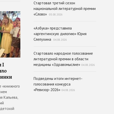
Стартовал третий сезон
национальной литературной премии
«Слово»
05.08.2026
«Азбука» представила
«аргентинскую дилогию» Юрия
Слепухина
04.08.2026
Стартовало народное голосование
литературной премии в области
 I
медицины «Здравомыслие»
04.08.2026
ило
винки
Подведены итоги интернет-
голосования конкурса
е «книжного
«Ревизор-2026»
04.08.2026
тием
я Капьева,
ий
 детской