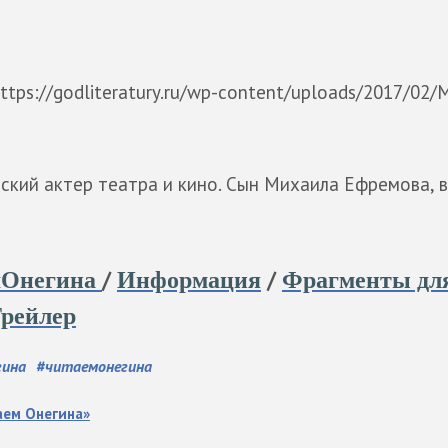
ttps://godliteratury.ru/wp-content/uploads/2017/02/M
ский актер театра и кино. Сын Михаила Ефремова, 
/
/
мОнегина
Информация
Фрагменты дл
рейлер
гина
#
читаемонегина
аем Онегина»