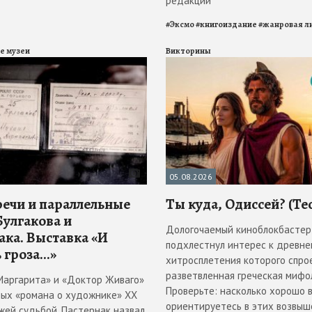
редакций
#
Эксмо
#
книгоиздание
#
жанровая л
е музеи
Викторины
05.08.2026
речи и параллельные
Ты куда, Одиссей? (Те
Булгакова и
Дологочаемый киноблокбастер
ака. Выставка «И
подхлестнул интерес к древнем
 гроза...»
хитросплетения которого спро
разветвленная греческая мифол
Маргарита» и «Доктор Живаго»
Проверьте: насколько хорошо 
ных «романа о художнике» ХХ
ориентируетесь в этих возвы
жей судьбой. Пастернак назвал