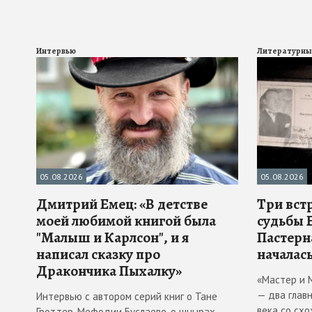
Интервью
Литературны
05.08.2026
05.08.2026
Дмитрий Емец: «В детстве
Три вст
моей любимой книгой была
судьбы 
"Малыш и Карлсон", и я
Пастерн
написал сказку про
началась
Дракончика Пыхалку»
«Мастер и 
— два глав
Интервью с автором серий книг о Тане
века со схо
Гроттер, Мефодии Буслаеве, о шнырах,