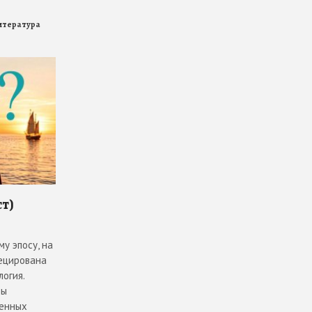
итература
ст)
у эпосу, на
ецирована
огия.
вы
шенных