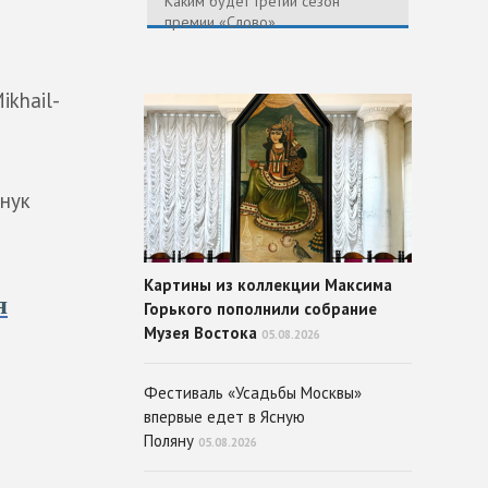
Каким будет третий сезон
премии «Слово»
ikhail-
внук
Картины из коллекции Максима
я
Горького пополнили собрание
Музея Востока
05.08.2026
Фестиваль «Усадьбы Москвы»
впервые едет в Ясную
Поляну
05.08.2026