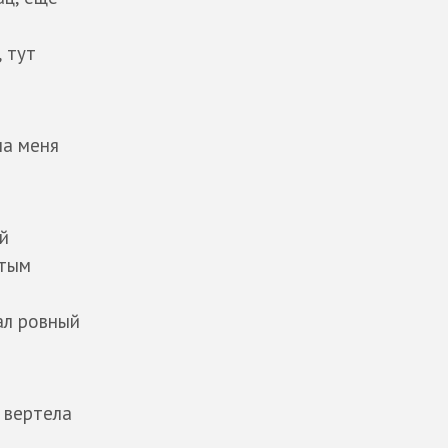
 тут
ла меня
й
атым
ал ровный
о вертела