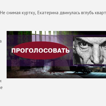
Не снимая куртку, Екатерина двинулась вглубь кварт
а
и
же