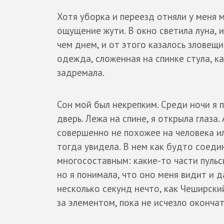
Хотя уборка и переезд отняли у меня м
ощущение жути. В окно светила луна, и
чем днем, и от этого казалось зловещ
одежда, сложенная на спинке стула, к
задремала.
Сон мой был некрепким. Среди ночи я п
дверь. Лежа на спине, я открыла глаза
совершенно не похожее на человека ил
тогда увидела. В нем как будто соеди
многосоставным: какие-то части пульс
но я понимала, что оно меня видит и
несколько секунд нечто, как Чеширски
за элементом, пока не исчезло окончат