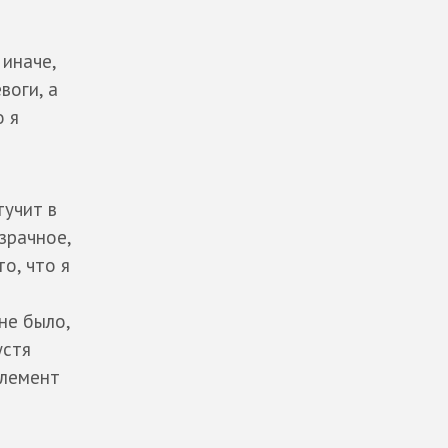
 иначе,
воги, а
о я
тучит в
зрачное,
о, что я
не было,
устя
элемент