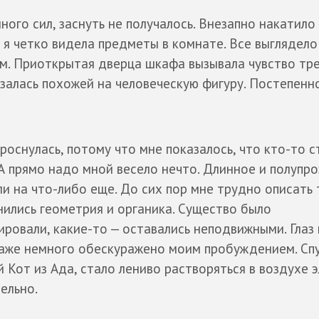
ного сил, заснуть не получалось. Внезапно накатило
 я четко видела предметы в комнате. Все выглядело
им. Приоткрытая дверца шкафа вызывала чувство тре
азалась похожей на человеческую фигуру. Постепенн
роснулась, потому что мне показалось, что кто-то с
. А прямо надо мной весело нечто. Длинное и полупро
и на что-либо еще. До сих пор мне трудно описать т
нились геометрия и органика. Существо было
ировали, какие-то — оставались неподвижными. Глаз 
 даже немного обескуражено моим пробуждением. Сп
й Кот из Ада, стало лениво растворяться в воздухе 
ельно.