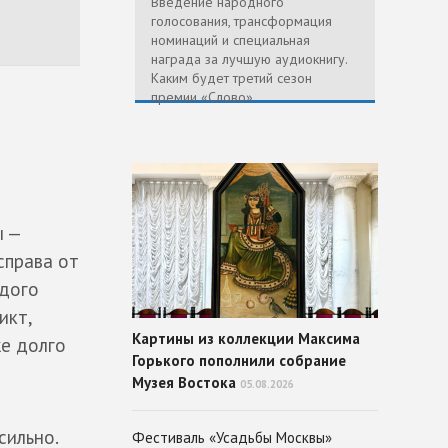
Введение народного
голосования, трансформация
номинаций и специальная
награда за лучшую аудиокнигу.
Каким будет третий сезон
премии «Слово»
ы —
справа от
ждого
икт,
Картины из коллекции Максима
же долго
Горького пополнили собрание
Музея Востока
05.08.2026
сильно.
Фестиваль «Усадьбы Москвы»