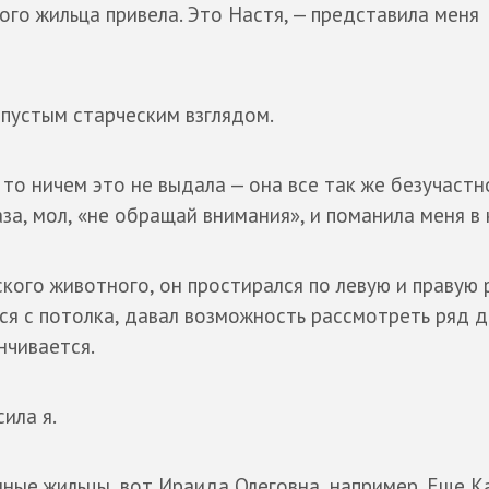
ого жильца привела. Это Настя, — представила меня
 пустым старческим взглядом.
 то ничем это не выдала — она все так же безучастн
аза, мол, «не обращай внимания», и поманила меня в
ского животного, он простирался по левую и правую 
йся с потолка, давал возможность рассмотреть ряд д
нчивается.
ила я.
янные жильцы, вот Ираида Олеговна, например. Еще К