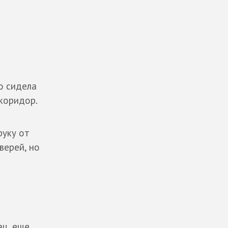
о сидела
 коридор.
руку от
верей, но
ац, еще