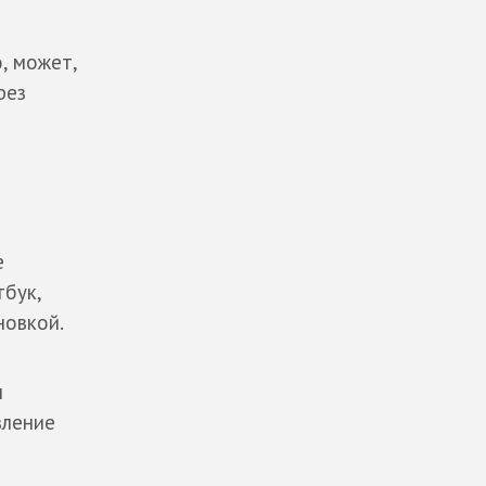
, может,
рез
е
тбук,
новкой.
м
вление