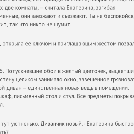
х две комнаты, — считала Екатерина, загибая
менные, они заезжают и съезжают. Ты не беспокойся,
ит, так что никто не шумит.
, открыла ее ключом и приглашающим жестом позва
об. Потускневшие обои в желтый цветочек, выцветши
стену целиком занимало окно, завешенное грязнов
ой диван — единственная новая вещь в помещении.
каф, письменный стол и стул. Все предметы покрыв
л.
 тут уютненько. Диванчик новый. - Екатерина быстр
ать?