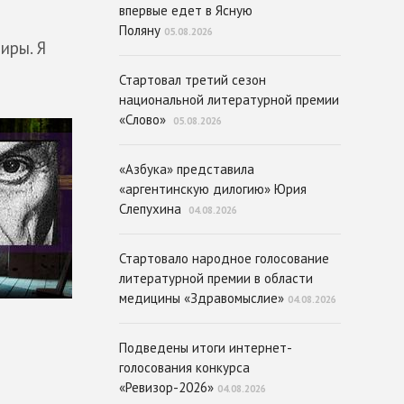
впервые едет в Ясную
Поляну
05.08.2026
иры. Я
Стартовал третий сезон
национальной литературной премии
«Слово»
05.08.2026
«Азбука» представила
«аргентинскую дилогию» Юрия
Слепухина
04.08.2026
Стартовало народное голосование
литературной премии в области
медицины «Здравомыслие»
04.08.2026
Подведены итоги интернет-
голосования конкурса
«Ревизор-2026»
04.08.2026