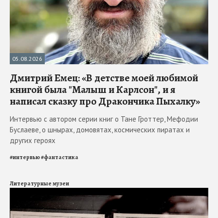
05.08.2026
Дмитрий Емец: «В детстве моей любимой
книгой была "Малыш и Карлсон", и я
написал сказку про Дракончика Пыхалку»
Интервью с автором серии книг о Тане Гроттер, Мефодии
Буслаеве, о шнырах, домовятах, космических пиратах и
других героях
#
интервью
#
фантастика
Литературные музеи