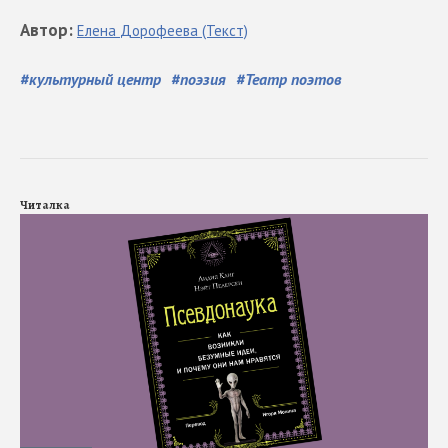
Автор
:
Елена
Дорофеева
(Текст)
#
культурный центр
#
поэзия
#
Театр поэтов
Читалка