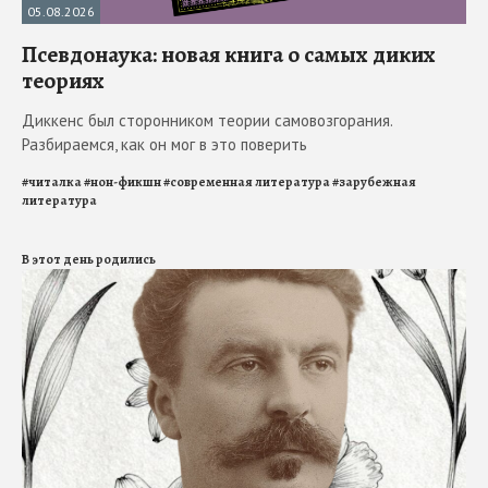
05.08.2026
Псевдонаука: новая книга о самых диких
теориях
Диккенс был сторонником теории самовозгорания.
Разбираемся, как он мог в это поверить
#
читалка
#
нон-фикшн
#
современная литература
#
зарубежная
литература
В этот день родились