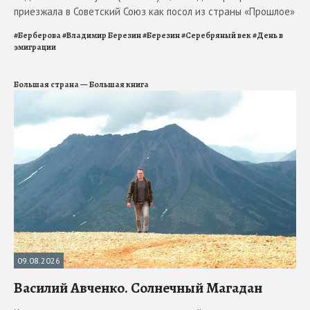
приезжала в Советский Союз как посол из страны «Прошлое»
#
Берберова
#
Владимир Березин
#
Березин
#
Серебряный век
#
День в
эмиграции
Большая страна — Большая книга
09.08.2026
Василий Авченко. Солнечный Магадан