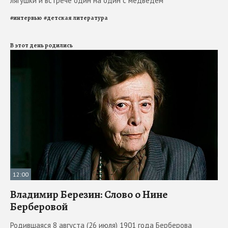
лягушки и встрече один на один с медведем
#
интервью
#
детская литература
В этот день родились
12:00
Владимир Березин: Слово о Нине
Берберовой
Родившаяся 8 августа (26 июля) 1901 года Берберова