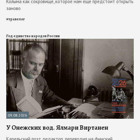
Колыма как сокровище, которое нам ещё предстоит открыть
заново
#
травелог
Год единства народов России
09.08.2026
У Онежских вод. Ялмари Виртанен
Карельский поэт, редактор, переводил на финский