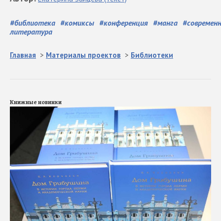
#
библиотека
#
комиксы
#
конференция
#
манга
#
современ
литература
Главная
>
Материалы проектов
>
Библиотеки
Книжные новинки