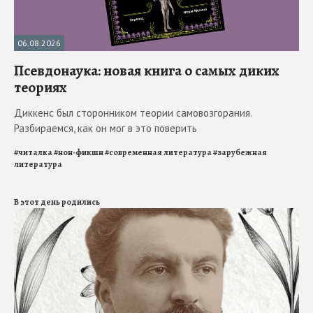
06.08.2026
Псевдонаука: новая книга о самых диких
теориях
Диккенс был сторонником теории самовозгорания.
Разбираемся, как он мог в это поверить
#
читалка
#
нон-фикшн
#
современная литература
#
зарубежная
литература
В этот день родились