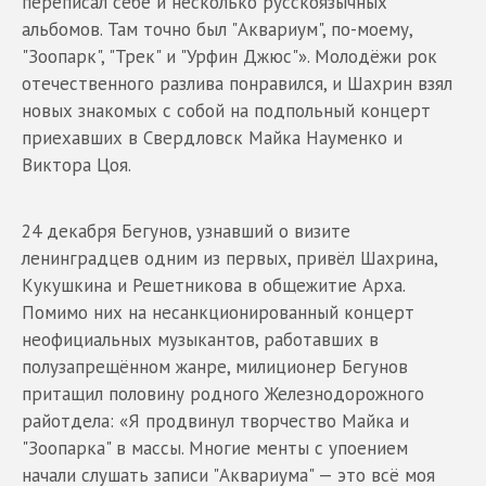
переписал себе и несколько русскоязычных
альбомов. Там точно был "Аквариум", по-моему,
"Зоопарк", "Трек" и "Урфин Джюс"». Молодёжи рок
отечественного разлива понравился, и Шахрин взял
новых знакомых с собой на подпольный концерт
приехавших в Свердловск Майка Науменко и
Виктора Цоя.
24 декабря Бегунов, узнавший о визите
ленинградцев одним из первых, привёл Шахрина,
Кукушкина и Решетникова в общежитие Арха.
Помимо них на несанкционированный концерт
неофициальных музыкантов, работавших в
полузапрещённом жанре, милиционер Бегунов
притащил половину родного Железнодорожного
райотдела: «Я продвинул творчество Майка и
"Зоопарка" в массы. Многие менты с упоением
начали слушать записи "Аквариума" — это всё моя