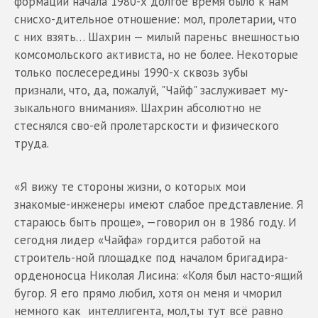
формации начала 1980-х долгое время было к нам
снисхо-дительное отношение: мол, пролетарии, что
с них взять… Шахрин — милый пареньс внешностью
комсомольского активиста, но не более. Некоторые
только послесередины 1990-х сквозь зубы
признали, что, да, пожалуй, "Чайф" заслуживает му-
зыкального внимания». Шахрин абсолютно не
стеснялся сво-ей пролетарскости и физического
труда.
«Я вижу те стороны жизни, о которых мои
знакомые-инженеры имеют слабое представление. Я
стараюсь быть проще», —говорил он в 1986 году. И
сегодня лидер «Чайфа» гордится работой на
строитель-ной площадке под началом бригадира-
орденоносца Николая Лисина: «Коля был насто-ящий
бугор. Я его прямо любил, хотя он меня и чморил
немного как интеллигента, мол,ты тут всё равно