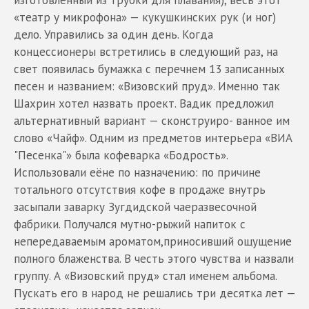
«театр у микрофона» — кукушкинских рук (и ног)
дело. Управились за один день. Когда
концессионеры встретились в следующий раз, на
свет появилась бумажка с перечнем 13 записанных
песен и названием: «Визовский пруд». Именно так
Шахрин хотел назвать проект. Вадик предложил
альтернативный вариант — сконструиро- ванное им
слово «Чайф». Одним из предметов интерьера «ВИА
"Песенка"» была кофеварка «Бодрость».
Использовали еёне по назначению: по причине
тотального отсутствия кофе в продаже внутрь
засыпали заварку Зугдидской чаеразвесочной
фабрики. Получался мутно-рыжий напиток с
непередаваемым ароматом,приносивший ощущение
полного блаженства. В честь этого чувства и назвали
группу. А «Визовский пруд» стал именем альбома.
Пускать его в народ не решались три десятка лет —