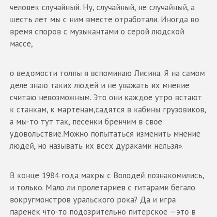
человек случайный. Ну, случайный, не случайный, а
шесть лет мы с ним вместе отработали. Иногда во
время споров с музыкантами о серой людской
массе,
о ведомости толпы я вспоминаю Лисина. Я на самом
деле знаю таких людей и не уважать их мнение
считаю невозможным. Это они каждое утро встают
к станкам, к мартенам,садятся в кабины грузовиков,
а мы-то тут так, песенки бренчим в своё
удовольствие.Можно попытаться изменить мнение
людей, но называть их всех дураками нельзя».
В конце 1984 года махры с Володей познакомились,
и только. Мало ли пролетариев с гитарами бегало
вокругмонстров уральского рока? Да и игра
паренёк что-то подозрительно питерское —это в