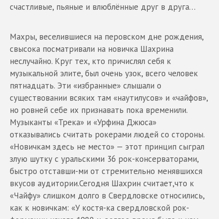
счастливые, пьяные и влюблённые друг в друга…
Махры, веселившиеся на перовском дне рождения,
свысока посматривали на новичка Шахрина
неслучайно. Круг тех, кто причислял себя к
музыкальной элите, был очень узок, всего человек
пятнадцать. Эти «избранные» слышали о
существовании всяких там «наутилусов» и «чайфов»,
но ровней себе их признавать пока временили.
Музыканты «Трека» и «Урфина Джюса»
отказывались считать рокерами людей со стороны.
«Новичкам здесь не место» — этот принцип сыграл
злую шутку с уральскими 36 рок-консерваторами,
быстро отставши-ми от стремительно менявшихся
вкусов аудитории.Сегодня Шахрин считает,что к
«Чайфу» слишком долго в Свердловске относились,
как к новичкам: «У костя-ка свердловской рок-