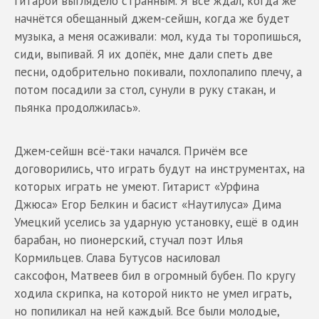
гитарой выглядело странным. Я всё ждал, когда же
начнётся обещанный джем-сейшн, когда же будет
музыка, а меня осаживали: мол, куда ты торопишься,
сиди, выпивай. Я их допёк, мне дали спеть две
песни, одобрительно покивали, похлопалипо плечу, а
потом посадили за стол, сунули в руку стакан, и
пьянка продолжилась».
Джем-сейшн всё-таки начался. Причём все
договорились, что играть будут на инструментах, на
которых играть не умеют. Гитарист «Урфина
Джюса» Егор Белкин и басист «Наутилуса» Дима
Умецкий уселись за ударную установку, ещё в один
барабан, но пионерский, стучал поэт Илья
Кормильцев. Слава Бутусов насиловал
саксофон, Матвеев бил в огромный бубен. По кругу
ходила скрипка, на которой никто не умел играть,
но попиликал на ней каждый. Все были молодые,