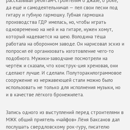
рассказывал ребятам-строителям о джазе, о роке,
да ещё и самодеятельничал — пел свои песни под
гитару и губную гармошку. Губная гармошка
производства ГДР имелась, но, чтобы играть
одновременно на ней и на гитаре, нужен хомут,
который надевается на шею. Володина тёща
работала на оборонном заводе. Он нарисовал эскиз и
попросил её организовать изготовление чего-то
подобного. Мужики-заводчане посмотрели на
чертёж и сказали, что конструк-ция хреновая, они
сделают лучше. И сделали. Полуторакилограммовое
сооружение из нержавеющей стали можно было
использовать не только для исполнения музыки, но
и в качестве лёгкого бронежилета.
Запись одного из выступлений перед строителями в
МЖК общий приятель «чайфов» Лёня Баксанов дал
послушать свердловскому рок-гуру, писателю