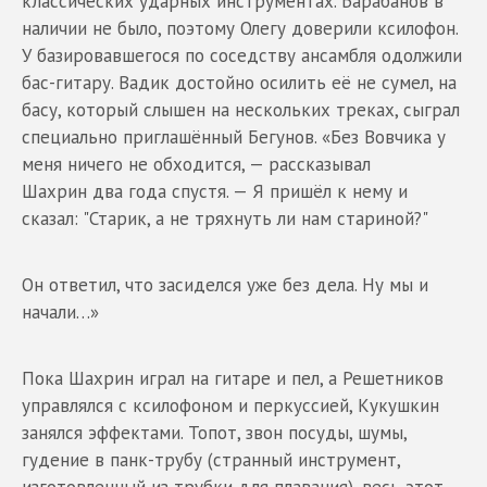
классических ударных инструментах. Барабанов в
наличии не было, поэтому Олегу доверили ксилофон.
У базировавшегося по соседству ансамбля одолжили
бас-гитару. Вадик достойно осилить её не сумел, на
басу, который слышен на нескольких треках, сыграл
специально приглашённый Бегунов. «Без Вовчика у
меня ничего не обходится, — рассказывал
Шахрин два года спустя. — Я пришёл к нему и
сказал: "Старик, а не тряхнуть ли нам стариной?"
Он ответил, что засиделся уже без дела. Ну мы и
начали…»
Пока Шахрин играл на гитаре и пел, а Решетников
управлялся с ксилофоном и перкуссией, Кукушкин
занялся эффектами. Топот, звон посуды, шумы,
гудение в панк-трубу (странный инструмент,
изготовленный из трубки для плавания), весь этот