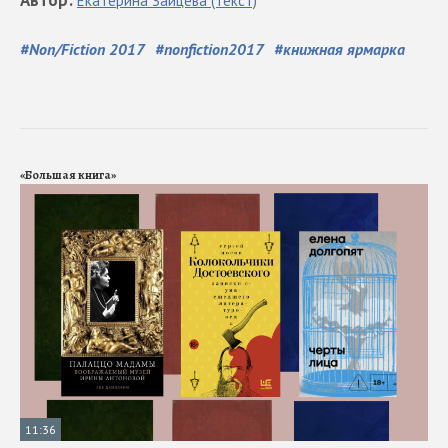
Автор
:
Екатерина
Зайцева
(Текст)
#
Non/Fiction 2017
#
nonfiction2017
#
книжная ярмарка
«Большая книга»
11:36