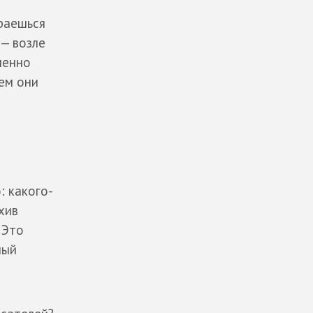
араешься
 — возле
менно
ем они
: какого-
хив
 Это
ный