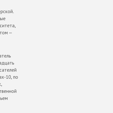
рской.
вые
ситета,
отом —
атель
надцать
исателей
х-10, по
,
твенной
чьем