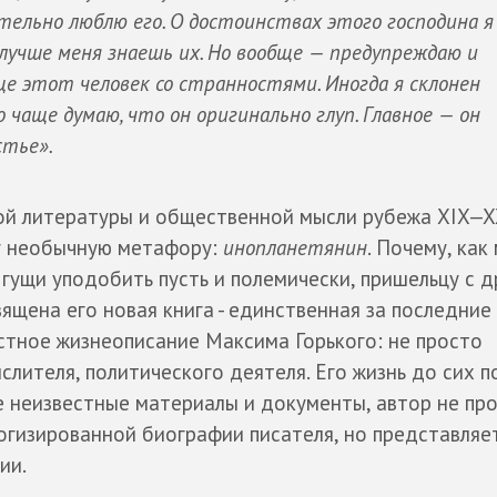
тельно люблю его. О достоинствах этого господина я
 лучше меня знаешь их. Но вообще — предупреждаю и
ще этот человек со странностями. Иногда я склонен
о чаще думаю, что он оригинально глуп. Главное — он
стье».
кой литературы и общественной мысли рубежа XIX—X
му необычную метафору:
инопланетянин
. Почему, как
 гущи уподобить пусть и полемически, пришельцу с д
вящена его новая книга - единственная за последние
стное жизнеописание Максима Горького: не просто
слителя, политического деятеля. Его жизнь до сих п
е неизвестные материалы и документы, автор не пр
огизированной биографии писателя, но представляе
ии.