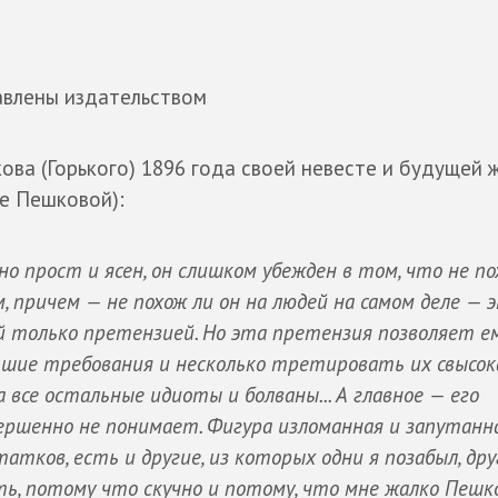
авлены издательством
ова (Горького) 1896 года своей невесте и будущей 
е Пешковой):
о прост и ясен, он слишком убежден в том, что не п
, причем — не похож ли он на людей на самом деле — 
й только претензией. Но эта претензия позволяет е
шие требования и несколько третировать их свысока
 все остальные идиоты и болваны... А главное — его
вершенно не понимает. Фигура изломанная и запутанна
атков, есть и другие, из которых одни я позабыл, дру
ть, потому что скучно и потому, что мне жалко Пешк