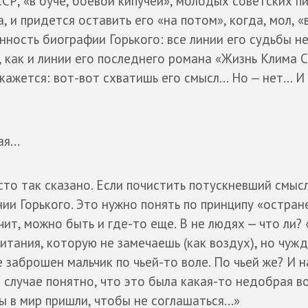
СР, «в буче, боевой кипучей», молодых советских п
 и придется оставить его «на потом», когда, мол, «
енность биографии Горького: все линии его судьбы н
, как и линии его последнего романа «Жизнь Клима С
ажется: вот-вот схватишь его смысл... Но — нет... И
я...
сто так сказано. Если почистить потускневший смыс
ии Горького. Это нужно понять по принципу «остран
чит, можно быть и где-то еще. В не людях — что ли?
итания, которую не замечаешь (как воздух), но чуж
 заброшен мальчик по чьей-то воле. По чьей же? И н
 случае понятно, что это была какая-то недобрая во
 в мир пришли, чтобы не соглашаться...»