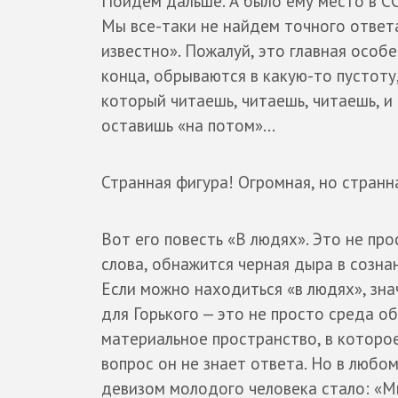
Пойдем дальше. А было ему место в СС
Мы все-таки не найдем точного ответа,
известно». Пожалуй, это главная особ
конца, обрываются в какую-то пустоту
который читаешь, читаешь, читаешь, и к
оставишь «на потом»...
Странная фигура! Огромная, но странна
Вот его повесть «В людях». Это не про
слова, обнажится черная дыра в сознан
Если можно находиться «в людях», зна
для Горького — это не просто среда об
материальное пространство, в которое
вопрос он не знает ответа. Но в любом
девизом молодого человека стало: «Мы