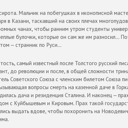
 сирота. Мальчик на побегушках в иконописной масте
ря в Казани, таскавший на своих плечах многопудо
ромных чанах, чтобы ранним утром студенты универ
теплые булочки, которые он сам же им разносил... П
ом — странник по Руси...
тость, самый известный после Толстого русский пис
ант, до революции и после, в общей сложности три
тель Советского Союза с членским билетом Союза п
вызывающая вопросы смерть на казенной даче в Горка
дилась дача и резиденция Сталина. И наконец — прах
дом с Куйбышевым и Кировым. Прах такой государс
ались выдать вдове, чтобы похоронить на Новодеви
има.