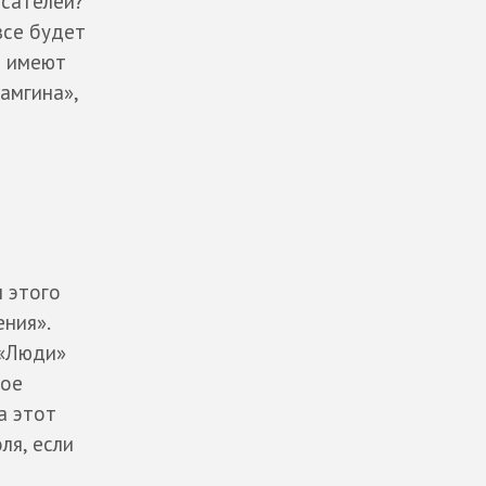
исателей?
все будет
е имеют
амгина»,
л этого
ения».
 «Люди»
дое
а этот
ля, если