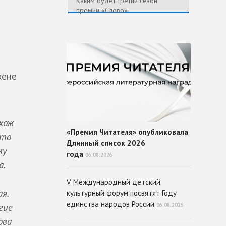
Каким будет третий сезон
премии «Слово»
жене
охож
«Премия Читателя» опубликовала
это
Длинный список 2026
му
года
06.08.2026
.
V Международный детский
я.
культурный форум посвятят Году
единства народов России
гие
06.08.2026
ова