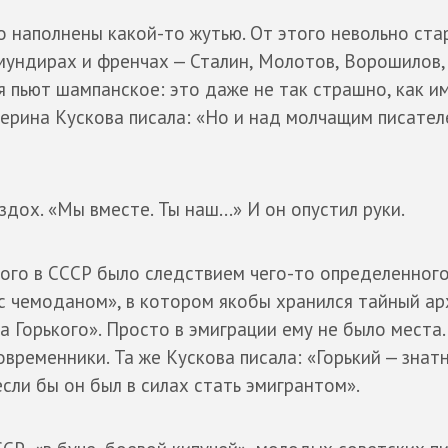
о наполнены какой-то жутью. От этого невольно ст
 мундирах и френчах — Сталин, Молотов, Ворошилов,
я пьют шампанское: это даже не так страшно, как и
терина Кускова писала: «Но и над молчащим писател
дох. «Мы вместе. Ты наш...» И он опустил руки.
ого в СССР было следствием чего-то определенного
 с чемоданом», в котором якобы хранился тайный ар
ца Горького». Просто в эмиграции ему не было места.
овременники. Та же Кускова писала: «Горький — знат
сли бы он был в силах стать эмигрантом».