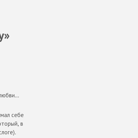
у»
 любви…
умал себе
оторый, в
логе).