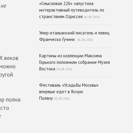
«Смысловая 226» запустила
 не
интерактивный путеводитель по
странствиям Одиссея
06.08.2026
Умер итальянский писатель и певец
Франческо Гучини
06.08.2026
Картины из коллекции Максима
X веков
Горького пополнили собрание Музея
 можно
Востока
05.08.2026
ругой
Фестиваль «Усадьбы Москвы»
впервые едет в Ясную
Поляну
ор полна
05.08.2026
осто
т