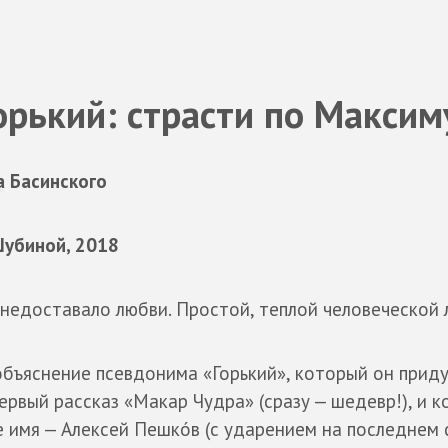
орький: страсти по Максим
а Басинского
Шубиной, 2018
 недоставало любви. Простой, теплой человеческой
объяснение псевдонима «Горький», который он прид
первый рассказ «Макар Чудра» (сразу — шедевр!), и к
 имя — Алексей Пешкóв (с ударением на последнем с