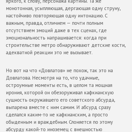
яркого, к слову, персонажа картины. Та же
монотонная, усыпляющая, дергающая одну струну,
настойчиво повторяющая одну интонацию. С
важным, правда, отличием — почти полным
отсутствием эмоций даже в тех сценах, где
эмоциональность напрашивается: когда при
строительстве метро обнаруживают детские кости,
адекватной реакции это не вызывает.
Но вот на что «Довлатов» не похож, так это на
Довлатова. Несмотря на то, что удачные,
остроумные моменты есть, в целом та мощная
ирония, которой он обезоруживал кафкианскую
сущность окружавшего его советского абсурда,
выпарена вместе с ним самим. И абсурд сразу
сделался каким-то не кафкианским, а просто
обыденным и враждебным. Слоняется по этому
абсурду какой-то иноземец с внешностью