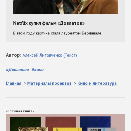
Автор
:
Алексей
Литовченко
(Текст)
#
Довлатов
#
кино
Главная
>
Материалы проектов
>
Кино и литература
«Большая книга»