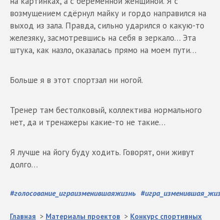
на картинках, а с беременной женщиной. Я с
возмущением сдёрнул майку и гордо направился на
выход из зала. Правда, сильно ударился о какую-то
железяку, засмотревшись на себя в зеркало… Эта
штука, как назло, оказалась прямо на моем пути…
Больше я в этот спортзал ни ногой.
Тренер там бестолковый, коллектива нормального
нет, да и тренажеры какие-то не такие…
Я лучше на йогу буду ходить. Говорят, они живут
долго…
#
голосование_играизменившаяжизнь
#
игра_изменившая_жи
Главная
>
Материалы проектов
>
Конкурс спортивных