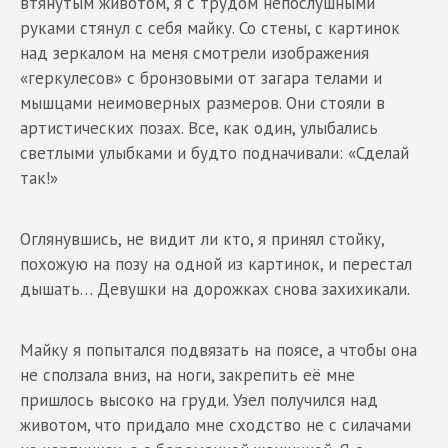
втянутым животом, я с трудом непослушными
руками стянул с себя майку. Со стены, с картинок
над зеркалом на меня смотрели изображения
«геркулесов» с бронзовыми от загара телами и
мышцами неимоверных размеров. Они стояли в
артистических позах. Все, как один, улыбались
светлыми улыбками и будто подначивали: «Сделай
так!»
Оглянувшись, не видит ли кто, я принял стойку,
похожую на позу на одной из картинок, и перестал
дышать… Девушки на дорожках снова захихикали.
Майку я попытался подвязать на поясе, а чтобы она
не сползала вниз, на ноги, закрепить её мне
пришлось высоко на груди. Узел получился над
животом, что придало мне сходство не с силачами