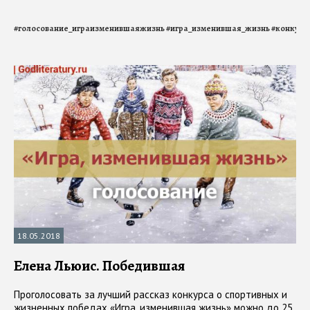
#
голосование_играизменившаяжизнь
#
игра_изменившая_жизнь
#
конкурс
18.05.2018
Елена Льюис. Победившая
Проголосовать за лучший рассказ конкурса о спортивных и
жизненных победах «Игра, изменившая жизнь» можно до 25