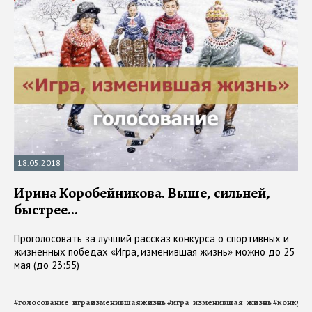
18.05.2018
Ирина Коробейникова. Выше, сильней,
быстрее…
Проголосовать за лучший рассказ конкурса о спортивных и
жизненных победах «Игра, изменившая жизнь» можно до 25
мая (до 23:55)
#
голосование_играизменившаяжизнь
#
игра_изменившая_жизнь
#
конкурс