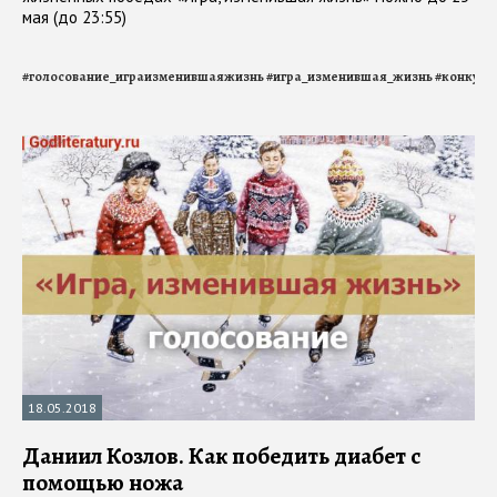
мая (до 23:55)
#
голосование_играизменившаяжизнь
#
игра_изменившая_жизнь
#
конкурс
18.05.2018
Даниил Козлов. Как победить диабет с
помощью ножа