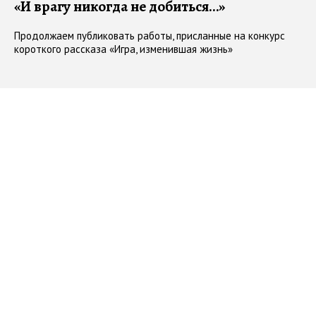
«И врагу никогда не добиться…»
Продолжаем публиковать работы, присланные на конкурс
короткого рассказа «Игра, изменившая жизнь»
#
игра_изменившая_жизнь
#
конкурс_спортивных_рассказов
16.04.2018