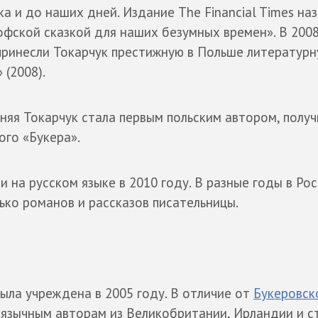
ка и до наших дней. Издание The Financial Times на
фской сказкой для наших безумных времен». В 2008
принесли Токарчук престижную в Польше литератур
 (2008).
тняя Токарчук стала первым польским автором, полу
го «Букера».
и на русском языке в 2010 году. В разные годы в Ро
ько романов и рассказов писательницы.
ла учреждена в 2005 году. В отличие от
Букеровск
оязычным авторам из Великобритании, Ирландии и с