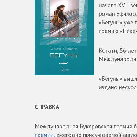
начала XVII ве
роман «филосо
«Бегуны» уже 
премию «Нике»
Кстати, 56-ле
Международно
«Бегуны» вышл
издано нескол
СПРАВКА
Международная Букеровская премия бы
премии
, ежегодно присуждаемой англ