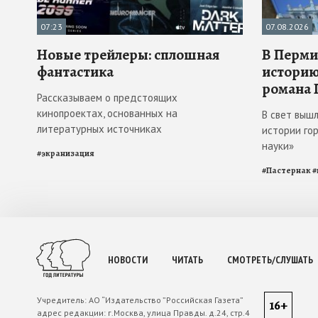
07:23
07.08.2026
Новые трейлеры: сплошная
В Перми
фантастика
историю
романа 
Рассказываем о предстоящих
кинопроектах, основанных на
В свет выш
литературных источниках
истории го
науки»
#
экранизация
#
Пастернак
#
НОВОСТИ
ЧИТАТЬ
СМОТРЕТЬ/СЛУШАТЬ
Учредитель:
АО “Издательство ”Российская Газета”
16+
адрес редакции:
г.Москва, улица Правды. д.24, стр.4