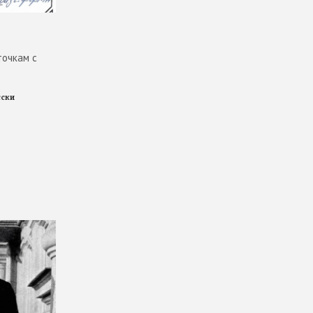
точкам с
сски