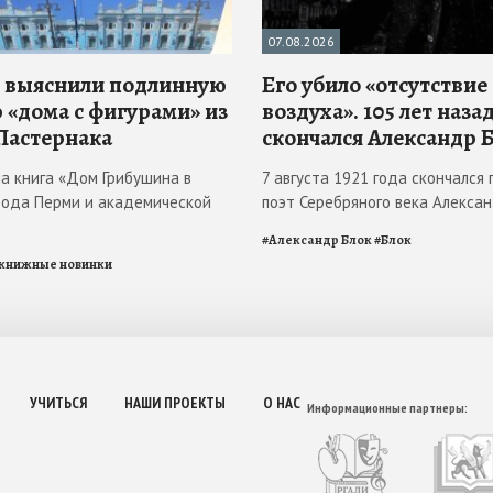
07.08.2026
 выяснили подлинную
Его убило «отсутствие
 «дома с фигурами» из
воздуха». 105 лет наза
Пастернака
скончался Александр 
ла книга «Дом Грибушина в
7 августа 1921 года скончался 
рода Перми и академической
поэт Серебряного века Алекса
#
Александр Блок
#
Блок
книжные новинки
УЧИТЬСЯ
НАШИ ПРОЕКТЫ
О НАС
Информационные партнеры: