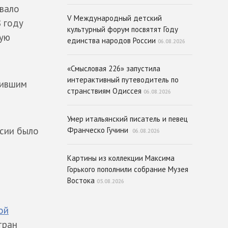
звало
V Международный детский
 году
культурный форум посвятят Году
ную
единства народов России
06.08.2026
«Смысловая 226» запустила
интерактивный путеводитель по
чившим
странствиям Одиссея
06.08.2026
Умер итальянский писатель и певец
ссии было
Франческо Гучини
06.08.2026
Картины из коллекции Максима
Горького пополнили собрание Музея
Востока
05.08.2026
ой
тран