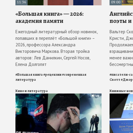
11:36
09:00
«Большая книга» — 2026:
Английс
академия памяти
поэты и
Ежегодный литературный обзор новинок,
Вальтер Ск
попавших в переплёт «Большой книги» –
Кристи, Дж
2026, профессора Александра
Продолжаем
Викторовича Маркова. Вторая тройка
взращивани
авторов: Лев Данилкин, Сергей Носов,
менее важн
Елена Долгопят
бессмертны
#
Большая книга
#
рецензии
#
современная
#
писатели-с
литература
Скотт
#
Джор
Кино и литература
Книжные нов