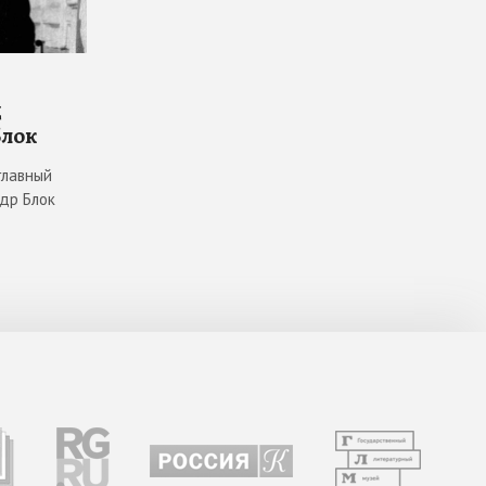
д
Блок
главный
ндр Блок