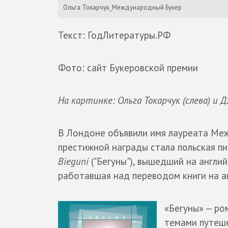
Ольга Токарчук_Международный Букер
Текст: ГодЛитературы.РФ
Фото: сайт Букеровской премии
На картинке: Ольга Токарчук (слева) и
В Лондоне объявили имя лауреата Ме
престижной награды стала польская п
Bieguni
("Бегуны"), вышедший на англий
работавшая над переводом книги на а
«Бегуны» — ро
темами путеше