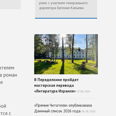
реке с участием генерального
директора Евгения Капьева
ателем
за роман
В Переделкине пройдет
же
мастерская перевода
«Литература Израиля»
07.08.2026
бой
«Премия Читателя» опубликовала
Длинный список 2026 года
06.08.2026
тся с