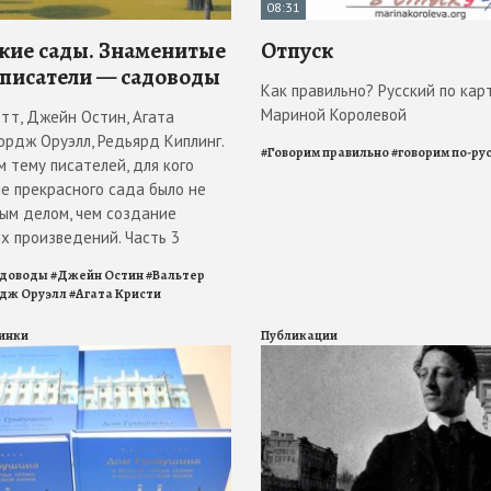
08:31
кие сады. Знаменитые
Отпуск
 писатели — садоводы
Как правильно? Русский по кар
Мариной Королевой
отт, Джейн Остин, Агата
ордж Оруэлл, Редьярд Киплинг.
#
Говорим правильно
#
говорим по-ру
 тему писателей, для кого
е прекрасного сада было не
ым делом, чем создание
х произведений. Часть 3
адоводы
#
Джейн Остин
#
Вальтер
дж Оруэлл
#
Агата Кристи
инки
Публикации