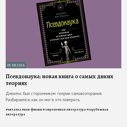
05.08.2026
Псевдонаука: новая книга о самых диких
теориях
Диккенс был сторонником теории самовозгорания.
Разбираемся, как он мог в это поверить
#
читалка
#
нон-фикшн
#
современная литература
#
зарубежная
литература