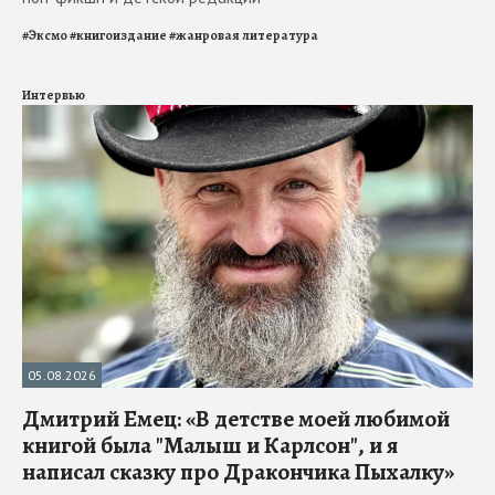
#
Эксмо
#
книгоиздание
#
жанровая литература
Интервью
05.08.2026
Дмитрий Емец: «В детстве моей любимой
книгой была "Малыш и Карлсон", и я
написал сказку про Дракончика Пыхалку»