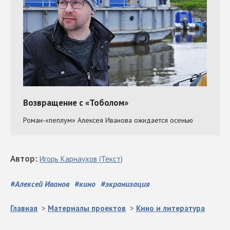
Автор
:
Игорь
Карнаухов
(Текст)
#
Алексей Иванов
#
кино
#
экранизация
Главная
>
Материалы проектов
>
Кино и литература