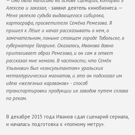
— Она была написана на основе сценария, который я
Алексею и заказал,
- заявил деятель кинобизнеса. —
Меня увлекла судьба выдающегося сибиряка,
картографа, просветителя Семёна Ремезова. Я
пришел к Лёше и начал рассказывать о нем, о
замечательном, поныне стоящем городе Тобольске, о
губернаторе Гагарине. Оказалось, Иванова давно
притягивает образ Ремезова
,
и он сам в ответ
рассказал мне немало. В частности, что Семён
Ульянович был «консультантом» уральских
металлургических магнатов
,
и это он подсказал им
идею «железных караванов»
-
способ
транспортировки продукции их заводов путем сплава
по рекам.
В декабре 2015 года Иванов сдал сценарий сериала,
и началась подготовка к «полному метру».