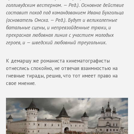
голливудским вестерном. — Р
ед
.). Основное действие
составит поход под командованием Ивана Бухгольца
(
основатель Омска
. — Р
ед
.)
. Будут и великолепные
батальные сцены
,
и непревзойденные трюки
,
и
прекрасная любовная линия с участием молодых
героев
,
и
—
шведский любовный треугольник
.
К демаршу же романиста кинематографисты
отнеслись спокойно, не отвечая взаимностью на
гневные тирады, решив, что тот имеет право на
свое мнение.