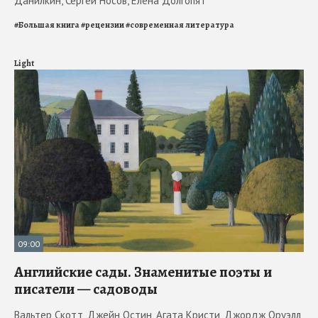
Данилкин, Сергей Носов, Елена Долгопят
#
Большая книга
#
рецензии
#
современная литература
Light
09:00
Английские сады. Знаменитые поэты и
писатели — садоводы
Вальтер Скотт, Джейн Остин, Агата Кристи, Джордж Оруэлл,