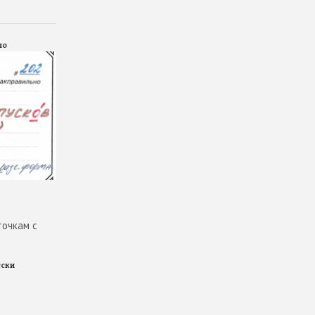
но
точкам с
сски