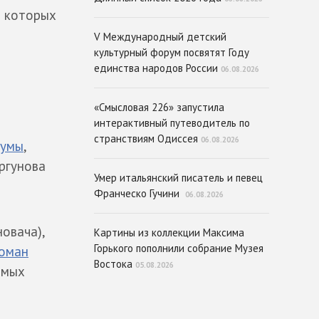
в которых
V Международный детский
культурный форум посвятят Году
единства народов России
06.08.2026
«Смысловая 226» запустила
интерактивный путеводитель по
странствиям Одиссея
06.08.2026
думы
,
ргунова
Умер итальянский писатель и певец
Франческо Гучини
06.08.2026
овача),
Картины из коллекции Максима
Горького пополнили собрание Музея
роман
Востока
05.08.2026
амых