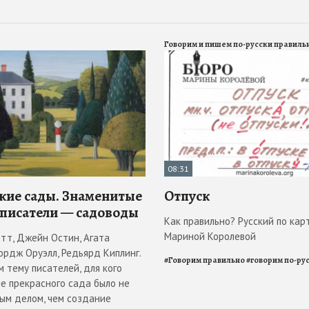
Говорим и пишем по-русски правиль
08:31
кие сады. Знаменитые
Отпуск
 писатели — садоводы
Как правильно? Русский по кар
Мариной Королевой
отт, Джейн Остин, Агата
ордж Оруэлл, Редьярд Киплинг.
#
Говорим правильно
#
говорим по-ру
 тему писателей, для кого
е прекрасного сада было не
ым делом, чем создание