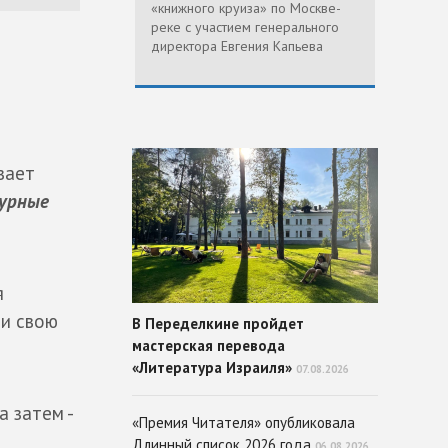
«книжного круиза» по Москве-
реке с участием генерального
директора Евгения Капьева
вает
урные
я
ли свою
В Переделкине пройдет
мастерская перевода
«Литература Израиля»
07.08.2026
 затем -
«Премия Читателя» опубликовала
Длинный список 2026 года
06.08.2026