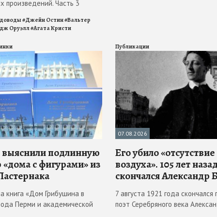
х произведений. Часть 3
адоводы
#
Джейн Остин
#
Вальтер
дж Оруэлл
#
Агата Кристи
инки
Публикации
07.08.2026
 выяснили подлинную
Его убило «отсутствие
 «дома с фигурами» из
воздуха». 105 лет наза
Пастернака
скончался Александр 
ла книга «Дом Грибушина в
7 августа 1921 года скончался 
рода Перми и академической
поэт Серебряного века Алекса