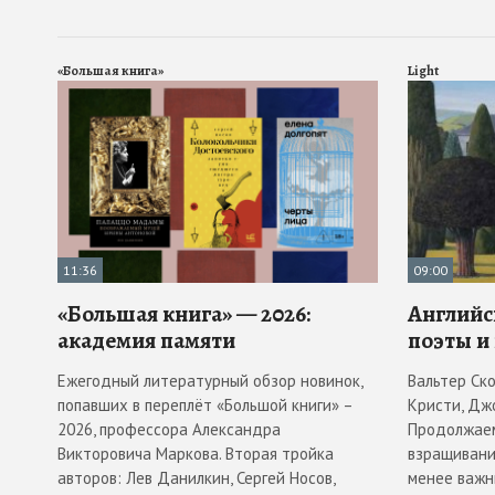
«Большая книга»
Light
11:36
09:00
«Большая книга» — 2026:
Английс
академия памяти
поэты и
Ежегодный литературный обзор новинок,
Вальтер Ск
попавших в переплёт «Большой книги» –
Кристи, Дж
2026, профессора Александра
Продолжаем
Викторовича Маркова. Вторая тройка
взращивани
авторов: Лев Данилкин, Сергей Носов,
менее важн