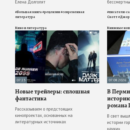
Елена Долгопят
бессмертны
#
Большая книга
#
рецензии
#
современная
#
писатели-с
литература
Скотт
#
Джор
Кино и литература
Книжные нов
07:23
07.08.2026
Новые трейлеры: сплошная
В Перми
фантастика
историю
романа 
Рассказываем о предстоящих
кинопроектах, основанных на
В свет выш
литературных источниках
истории го
науки»