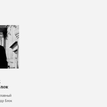
д
Блок
главный
ндр Блок