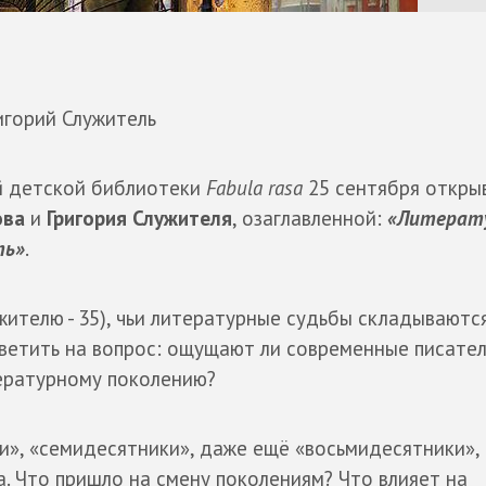
игорий Служитель
й детской библиотеки
Fabula rasa
25 сентября откры
ова
и
Григория Служителя
, озаглавленной:
«Литерат
ть»
.
ужителю - 35), чьи литературные судьбы складываютс
ветить на вопрос: ощущают ли современные писате
ературному поколению?
», «семидесятники», даже ещё «восьмидесятники», а
. Что пришло на смену поколениям? Что влияет на