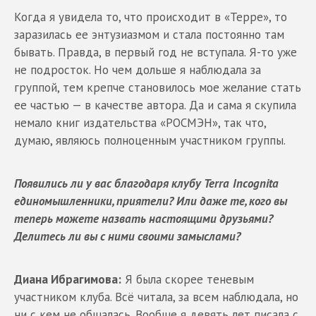
Когда я увидела то, что происходит в «Терре», то
заразилась ее энтузиазмом и стала постоянно там
бывать. Правда, в первый год не вступала. Я-то уже
не подросток. Но чем дольше я наблюдала за
группой, тем крепче становилось мое желание стать
ее частью — в качестве автора. Да и сама я скупила
немало книг издательства «РОСМЭН», так что,
думаю, являюсь полноценным участником группы.
Появились ли у вас благодаря клубу
Terra
Incognita
единомышленники, приятели? Или даже те, кого вы
теперь можете назвать настоящими друзьями?
Делитесь ли вы с ними своими замыслами?
Диана Ибрагимова:
Я была скорее теневым
участником клуба. Всё читала, за всем наблюдала, но
ни с кем не общалась. Вообще я девять лет писала с