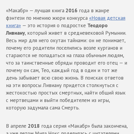
«Макабр» — лучшая книга
2016
года в жанре
фэнтези по мнению жюри конкурса
«Новая детская
книга»
— это история о подростке
Теодоро
Ливиану
, который живет в средневековой Румынии.
Весь мир для него окутан тайнами: он не понимает,
почему его родители поселились возле курганов и
стараются не попадаться на глаза обычным людям,
что за таинственные обряды проводит его отец — и
почему он сам, Тео, каждый год в один и тот же
день забывает всю свою жизнь. В поисках ответов
на эти вопросы Ливиану придется столкнуться с
жестокостью простых смертных, найти общий язык
с мертвецами и выйти победителем из игры,
которую задумала сама Смерть.
В апреле
2018
года серия «Макабр» была закончена,
а уже летом Мила Нокс поделилась с читателями,