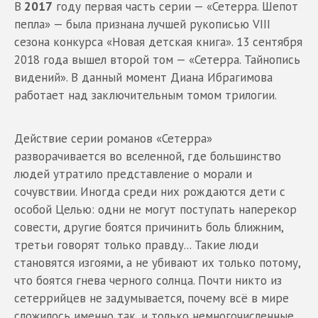
В
2017
году первая часть серии — «Сетерра. Шепот
пепла» — была признана лучшей рукописью VIII
сезона конкурса «Новая детская книга». 13 сентября
2018 года вышел второй том — «Сетерра. Тайнопись
видений». В данный момент Диана Ибрагимова
работает над заключительным томом трилогии.
Действие серии романов «Сетерра»
разворачивается во вселенной, где большинство
людей утратило представление о морали и
сочувствии. Иногда среди них рождаются дети с
особой Целью: одни не могут поступать наперекор
совести, другие боятся причинить боль ближним,
третьи говорят только правду... Такие люди
становятся изгоями, а не убивают их только потому,
что боятся гнева черного солнца. Почти никто из
сетеррийцев не задумывается, почему всё в мире
сложилось именно так, и только немногочисленные