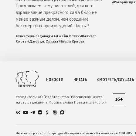
#
Говорим пра
Продолжаем тему писателей, для кого
взращивание прекрасного сада было не
менее важным делом, чем создание
бессмертных произведений. Часть 3
#
писатели-садоводы
#
Джейн Остин
#
Вальтер
Скотт
#
Джордж Оруэлл
#
Агата Кристи
НОВОСТИ
ЧИТАТЬ
СМОТРЕТЬ/СЛУШАТЬ
Учредитель:
АО “Издательство ”Российская Газета”
16+
адрес редакции:
г.Москва, улица Правды. д.24, стр.4
Интернет-портал «ГодЛитературы.РФ» зарегистрирован в Роскомнадзоре 30.04.2015 г. 