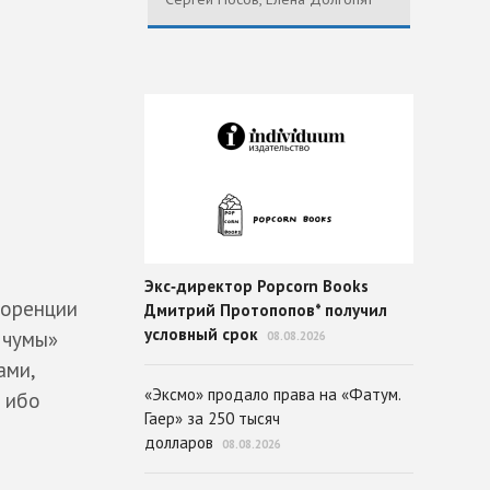
Экс‑директор Popcorn Books
лоренции
Дмитрий Протопопов* получил
условный срок
 чумы»
08.08.2026
ами,
«Эксмо» продало права на «Фатум.
, ибо
Гаер» за 250 тысяч
долларов
08.08.2026