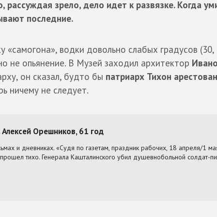
о, рассуждая зрело, дело идет к развязке. Когда ум
ывают последние.
ку «самогона», водки довольно слабых градусов (30,
но не опьянение. В Музей заходил архитектор
Ивано
арху, он сказал, будто бы
патриарх Тихон арестова
рь ничему не следует.