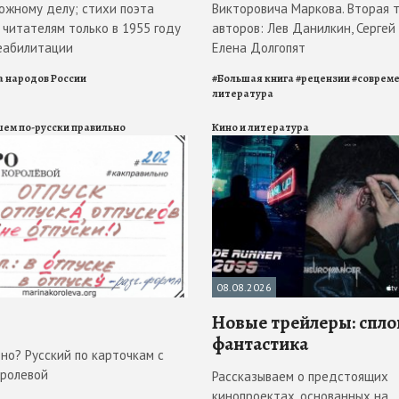
ложному делу; стихи поэта
Викторовича Маркова. Вторая 
 читателям только в 1955 году
авторов: Лев Данилкин, Сергей 
реабилитации
Елена Долгопят
а народов России
#
Большая книга
#
рецензии
#
соврем
литература
шем по-русски правильно
Кино и литература
08.08.2026
Новые трейлеры: спл
фантастика
но? Русский по карточкам с
ролевой
Рассказываем о предстоящих
кинопроектах, основанных на