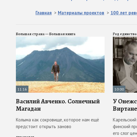
Главная
>
Материалы проектов
>
100 лет ре
Большая страна — Большая книга
Год единства
11:16
10:00
Василий Авченко. Солнечный
У Онежс
Магадан
Виртан
Колыма как сокровище, которое нам ещё
Карельский 
предстоит открыть заново
финский пр
его слог це
#
травелог