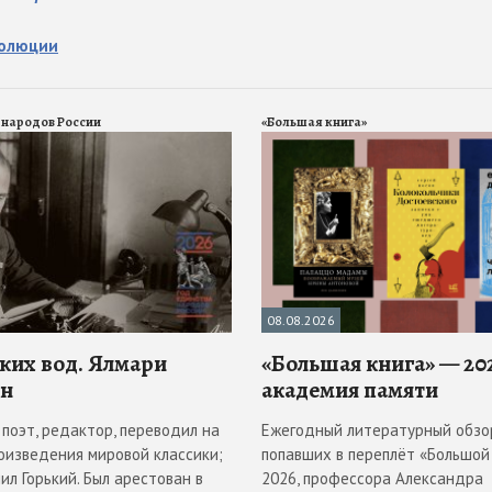
волюции
 народов России
«Большая книга»
08.08.2026
ких вод. Ялмари
«Большая книга» — 202
ен
академия памяти
поэт, редактор, переводил на
Ежегодный литературный обзор
оизведения мировой классики;
попавших в переплёт «Большой 
нил Горький. Был арестован в
2026, профессора Александра