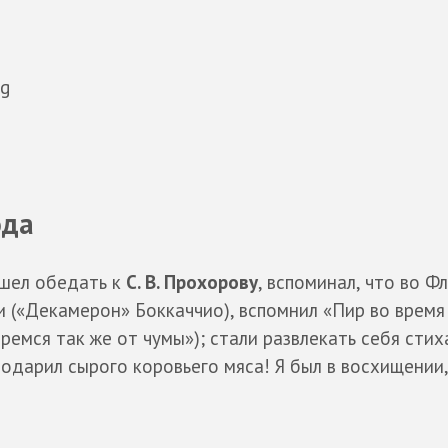
rg
ода
ошел обедать к
С. В. Прохорову
, вспоминал, что во Ф
и («Декамерон» Боккаччио), вспомнил «Пир во время
ремся так же от чумы»); стали развлекать себя стих
подарил сырого коровьего мяса! Я был в восхищении