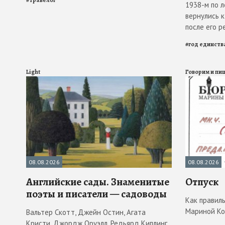
1938-м по 
вернулись к
после его 
#
год единств
Light
Говорим и пи
08.08.2026
08.08.2026
Английские сады. Знаменитые
Отпуск
поэты и писатели — садоводы
Как правиль
Мариной Ко
Вальтер Скотт, Джейн Остин, Агата
Кристи, Джордж Оруэлл, Редьярд Киплинг.