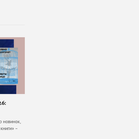
6:
 новинок,
книги» –