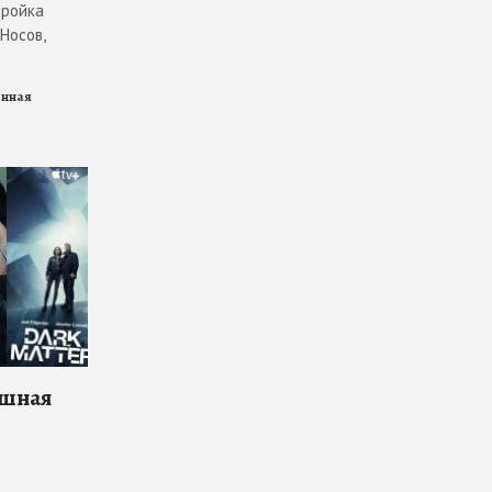
тройка
Носов,
енная
ошная