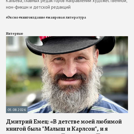
Капьева, главных редакторов направлений художественной,
нон-фикшн и детской редакций
#
Эксмо
#
книгоиздание
#
жанровая литература
Интервью
05.08.2026
Дмитрий Емец: «В детстве моей любимой
книгой была "Малыш и Карлсон", и я