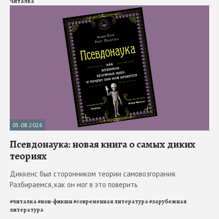
Читалка
05.08.2026
Псевдонаука: новая книга о самых диких
теориях
Диккенс был сторонником теории самовозгорания.
Разбираемся, как он мог в это поверить
#
читалка
#
нон-фикшн
#
современная литература
#
зарубежная
литература