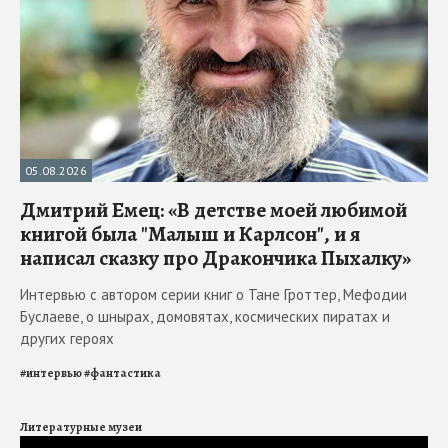
05.08.2026
Дмитрий Емец: «В детстве моей любимой
книгой была "Малыш и Карлсон", и я
написал сказку про Дракончика Пыхалку»
Интервью с автором серии книг о Тане Гроттер, Мефодии
Буслаеве, о шнырах, домовятах, космических пиратах и
других героях
#
интервью
#
фантастика
Литературные музеи