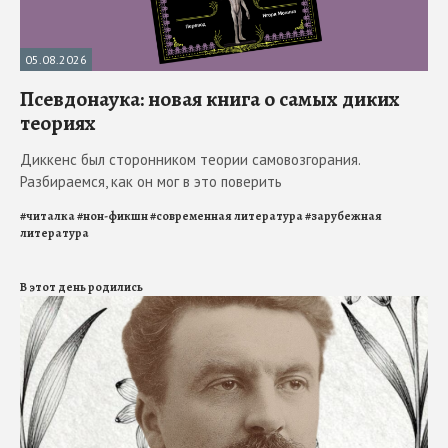
05.08.2026
Псевдонаука: новая книга о самых диких
теориях
Диккенс был сторонником теории самовозгорания.
Разбираемся, как он мог в это поверить
#
читалка
#
нон-фикшн
#
современная литература
#
зарубежная
литература
В этот день родились