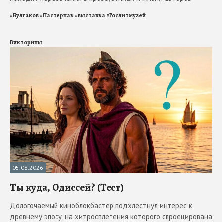
#
Булгаков
#
Пастернак
#
выставка
#
Гослитмузей
Викторины
05.08.2026
Ты куда, Одиссей? (Тест)
Дологочаемый киноблокбастер подхлестнул интерес к
древнему эпосу, на хитросплетения которого спроецирована