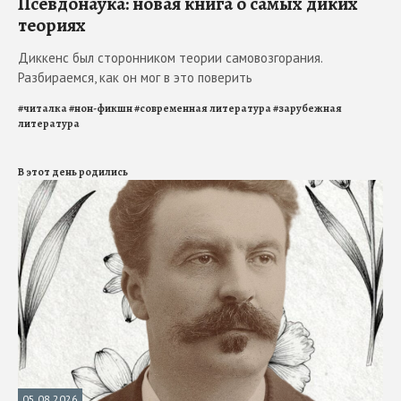
Псевдонаука: новая книга о самых диких
теориях
Диккенс был сторонником теории самовозгорания.
Разбираемся, как он мог в это поверить
#
читалка
#
нон-фикшн
#
современная литература
#
зарубежная
литература
В этот день родились
05.08.2026