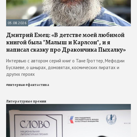
05.08.2026
Дмитрий Емец: «В детстве моей любимой
книгой была "Малыш и Карлсон", и я
написал сказку про Дракончика Пыхалку»
Интервью с автором серий книг о Тане Гроттер, Мефодии
Буслаеве, о шнырах, домовятах, космических пиратах и
других героях
#
интервью
#
фантастика
Литературные премии