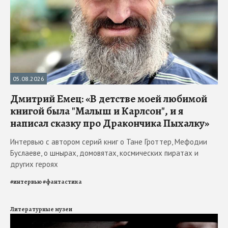
05.08.2026
Дмитрий Емец: «В детстве моей любимой
книгой была "Малыш и Карлсон", и я
написал сказку про Дракончика Пыхалку»
Интервью с автором серий книг о Тане Гроттер, Мефодии
Буслаеве, о шнырах, домовятах, космических пиратах и
других героях
#
интервью
#
фантастика
Литературные музеи