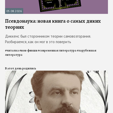
05.08.2026
Псевдонаука: новая книга о самых диких
теориях
Диккенс был сторонником теории самовозгорания.
Разбираемся, как он мог в это поверить
#
читалка
#
нон-фикшн
#
современная литература
#
зарубежная
литература
В этот день родились