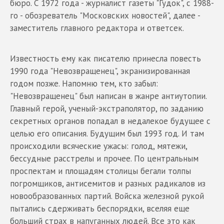
бюро. С 1972 года - журналист газеты "Гудок", с 1988-
го - обозреватель "Московских новостей", далее -
заместитель главного редактора и ответсек.
Известность ему как писателю принесла повесть
1990 года "Невозвращенец", экранизированная
годом позже. Напомню тем, кто забыл:
"Невозвращенец" был написан в жанре антиутопии.
Главный герой, ученый-экстраполятор, по заданию
секретных органов попадал в недалекое будущее с
целью его описания. Будущим был 1993 год. И там
происходили всяческие ужасы: голод, мятежи,
бессудные расстрелы и прочее. По центральным
проспектам и площадям столицы бегали толпы
погромщиков, антисемитов и разных радикалов из
новообразованных партий. Войска железной рукой
пытались сдерживать беспорядки, вселяя еще
больший страх в напуганных людей. Все это как