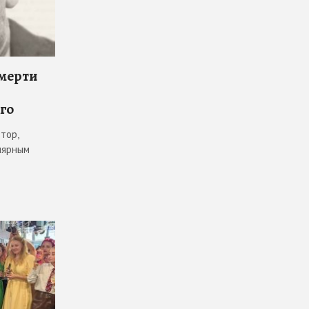
смерти
го
тор,
лярным