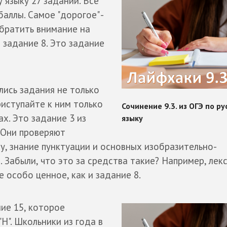
у языку 27 заданий. Все
баллы. Самое "дорогое" -
обратить внимание на
 задание 8. Это задание
ились задания не только
риступайте к ним только
ах. Это задание 3 из
. Они проверяют
у, знание пунктуации и основных изобразительно-
. Забыли, что это за средства такие? Например, лек
 особо ценное, как и задание 8.
ие 15, которое
Н". Школьники из года в