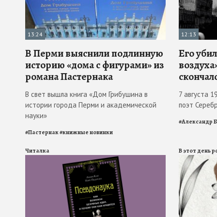
13:24
12:13
В Перми выяснили подлинную
Его убил
историю «дома с фигурами» из
воздуха»
романа Пастернака
скончал
В свет вышла книга «Дом Грибушина в
7 августа 1
истории города Перми и академической
поэт Сереб
науки»
#
Александр 
#
Пастернак
#
книжные новинки
Читалка
В этот день 