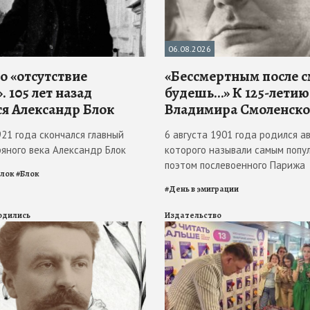
06.08.2026
о «отсутствие
«Бессмертным после 
. 105 лет назад
будешь…» К 125-летию
ся Александр Блок
Владимира Смоленско
921 года скончался главный
6 августа 1901 года родился ав
ряного века Александр Блок
которого называли самым попу
поэтом послевоенного Парижа
Блок
#
Блок
#
День в эмиграции
родились
Издательство