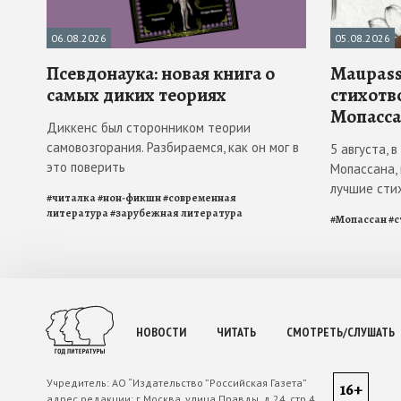
06.08.2026
05.08.2026
Псевдонаука: новая книга о
Maupass
самых диких теориях
стихотв
Мопасса
Диккенс был сторонником теории
самовозгорания. Разбираемся, как он мог в
5 августа, 
это поверить
Мопассана,
лучшие сти
#
читалка
#
нон-фикшн
#
современная
литература
#
зарубежная литература
#
Мопассан
#
с
НОВОСТИ
ЧИТАТЬ
СМОТРЕТЬ/СЛУШАТЬ
Учредитель:
АО “Издательство ”Российская Газета”
16+
адрес редакции:
г.Москва, улица Правды. д.24, стр.4