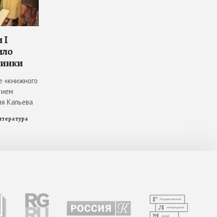
 I
ило
винки
е «книжного
тием
ия Капьева
итература