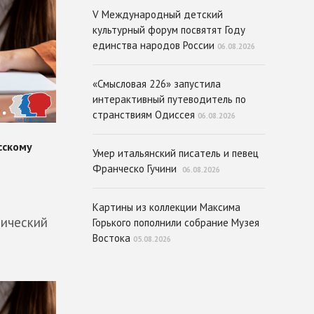
V Международный детский
культурный форум посвятят Году
единства народов России
06.08.2026
«Смысловая 226» запустила
интерактивный путеводитель по
странствиям Одиссея
06.08.2026
Умер итальянский писатель и певец
Франческо Гучини
06.08.2026
Картины из коллекции Максима
сический
Горького пополнили собрание Музея
Востока
05.08.2026