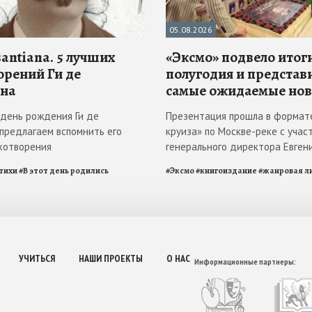
05.08.2026
antiana. 5 лучших
«Эксмо» подвело итоги
орений Ги де
полугодия и представ
на
самые ожидаемые но
в день рождения Ги де
Презентация прошла в формат
 предлагаем вспомнить его
круиза» по Москве-реке с учас
хотворения
генерального директора Евген
тихи
#
В этот день родились
#
Эксмо
#
книгоиздание
#
жанровая л
УЧИТЬСЯ
НАШИ ПРОЕКТЫ
О НАС
Информационные партнеры: