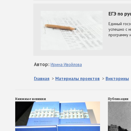
Автор
:
Ирина
Ивойлова
Главная
>
Материалы проектов
>
Викторины
Книжные новинки
Публикации