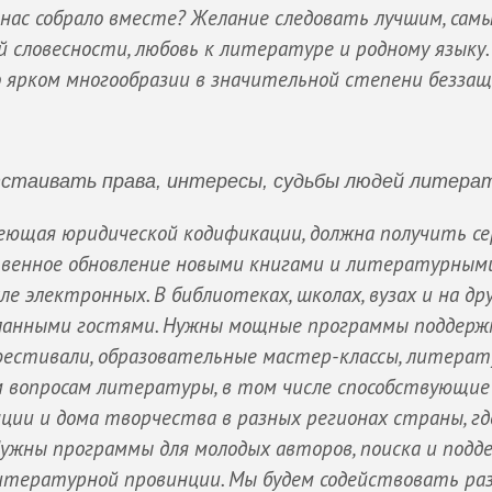
нас собрало вместе? Желание следовать лучшим, сам
словесности, любовь к литературе и родному языку.
 ярком многообразии в значительной степени безза
стаивать права, интересы, судьбы людей литера
меющая юридической кодификации, должна получить с
твенное обновление новыми книгами и литературным
е электронных. В библиотеках, школах, вузах и на др
ланными гостями. Нужны мощные программы поддерж
фестивали, образовательные мастер-классы, литера
м вопросам литературы, в том числе способствующие
ии и дома творчества в разных регионах страны, гд
ужны программы для молодых авторов, поиска и подд
итературной провинции. Мы будем содействовать р