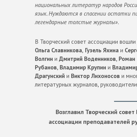
национальных литератур народов России
язык. Нуждаются в спасении остатки п
легендарные толстые журналы»
.
В Творческий совет ассоциации вошл
Ольга Славникова
,
Гузель Яхина
и
Серг
Волгин
и
Дмитрий Воденников
,
Роман 
Рубанов
,
Владимир Крупин
и
Владимир
Драгунский
и
Виктор Лихоносов
и мног
литературных журналов, руководители
Возглавил Творческий совет
ассоциации преподавателей ру