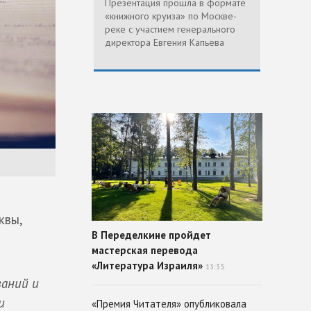
Презентация прошла в формате
«книжного круиза» по Москве-
реке с участием генерального
директора Евгения Капьева
х
квы,
В Переделкине пройдет
мастерская перевода
«Литература Израиля»
13:35
ваний и
и
«Премия Читателя» опубликовала