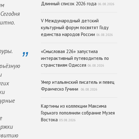
Длинный список 2026 года
ым
06.08.2026
 Сегодня
V Международный детский
щитно.
культурный форум посвятят Году
единства народов России
06.08.2026
туры.
«Смысловая 226» запустила
интерактивный путеводитель по
ерьёзную
странствиям Одиссея
06.08.2026
и
Умер итальянский писатель и певец
угих
Франческо Гучини
06.08.2026
ки
турные
Картины из коллекции Максима
Горького пополнили собрание Музея
е
Востока
05.08.2026
ержки
азвитию