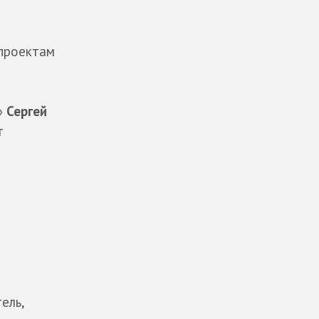
 проектам
»
Сергей
т
ель,