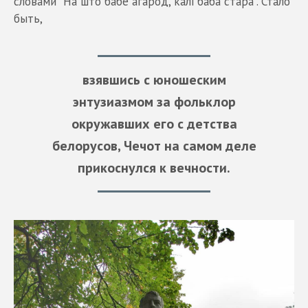
словами "На што бабе агарод, калі баба стара". Стало
быть,
взявшись с юношеским
энтузиазмом за фольклор
окружавших его с детства
белорусов, Чечот на самом деле
прикоснулся к вечности.