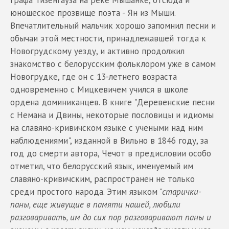
графа Тизенгауза на реке Мышанке, отсюда и
юношеское прозвище поэта - Ян из Мыши.
Впечатлительный мальчик хорошо запомнил песни и
обычаи этой местности, принадлежавшей тогда к
Новогрудскому уезду, и активно продолжил
знакомство с белорусским фольклором уже в самом
Новогрудке, где он с 13-летнего возраста
одновременно с Мицкевичем учился в школе
ордена доминиканцев. В книге "Деревенские песни
с Немана и Двины, некоторые пословицы и идиомы
на славяно-кривичском языке с учеными над ним
наблюдениями", изданной в Вильно в 1846 году, за
год до смерти автора, Чечот в предисловии особо
отметил, что белорусский язык, именуемый им
славяно-кривичским, распространен не только
среди простого народа. Этим языком
"старички-
паны, еще живущие в памяти нашей, любили
разговаривать, им до сих пор разговаривают паны и