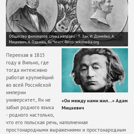
Общество филоматов: слева направо - Т. Зан, И. Домейко, А.
Мицкевич, А. Одынец, Ян Чечот.
Фото: wikimedia.org
Переехав в 1815
году в Вильно, где
тогда интенсивно
работал крупнейший
во всей Российской
империи
университет, Ян не
забыл родного языка
- родного настолько,
что его польская речь, наполненная
простонародными выражениями и простонародным