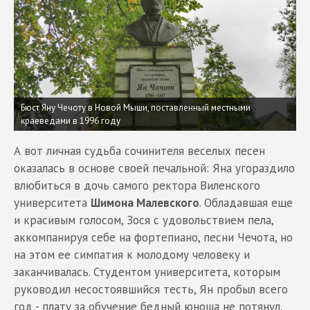
Бюст Яну Чечоту в Новой Мыши, поставленный местными
краеведами в 1996 году
А вот личная судьба сочинителя веселых песен
оказалась в основе своей печальной: Яна угораздило
влюбиться в дочь самого ректора Виленского
университета
Шимона Малевского
. Обладавшая еще
и красивым голосом, Зося с удовольствием пела,
аккомпанируя себе на фортепиано, песни Чечота, но
на этом ее симпатия к молодому человеку и
заканчивалась. Студентом университета, которым
руководил несостоявшийся тесть, Ян пробыл всего
год - плату за обучение бедный юноша не потянул.