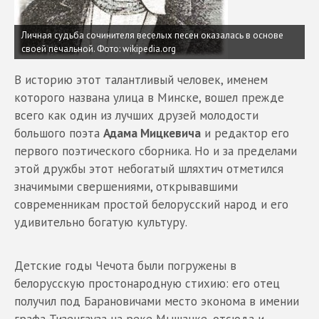
Личная судьба сочинителя веселых песен оказалась в основе
своей печальной. Фото: wikipedia.org
В историю этот талантливый человек, именем
которого названа улица в Минске, вошел прежде
всего как один из лучших друзей молодости
большого поэта
Адама Мицкевича
и редактор его
первого поэтического сборника. Но и за пределами
этой дружбы этот небогатый шляхтич отметился
значимыми свершениями, открывавшими
современникам простой белорусский народ и его
удивительно богатую культуру.
Детские годы Чечота были погружены в
белорусскую простонародную стихию: его отец
получил под Барановичами место эконома в имении