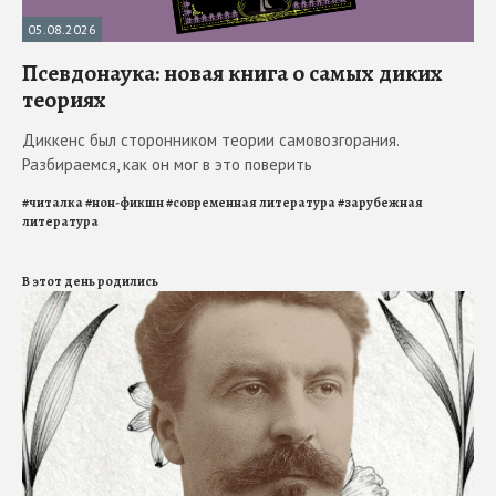
05.08.2026
Псевдонаука: новая книга о самых диких
теориях
Диккенс был сторонником теории самовозгорания.
Разбираемся, как он мог в это поверить
#
читалка
#
нон-фикшн
#
современная литература
#
зарубежная
литература
В этот день родились