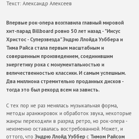
Текст: Александр Алексеев
Впервые рок-опера возглавила главный мировой
хит-парад Billboard ровно 50 лет назад - "Иисус
Христос - Суперзвезда" Эндрю Ллойда Уэббера и
Тима Райса стала первым масштабным и
совершенным произведением, соединившим
энергетику рока с монументальностью и
величественностью классики. И самым успешным.
Два миллиона стремительно проданных дисков -
тогда это был рекорд всем на зависть.
C тех пор не раз менялась музыкальная форма,
методы аранжировок и обработок звука, некоторые
жанры переходили в разряд ретро, но рок-опера -
неизменно оставалась востребованной. Может, и
оттого, что
Эндрю Ллойд Уэббер
с
Тимом Райсом