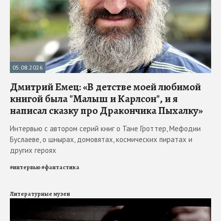
05.08.2026
Дмитрий Емец: «В детстве моей любимой
книгой была "Малыш и Карлсон", и я
написал сказку про Дракончика Пыхалку»
Интервью с автором серий книг о Тане Гроттер, Мефодии
Буслаеве, о шнырах, домовятах, космических пиратах и
других героях
#
интервью
#
фантастика
Литературные музеи