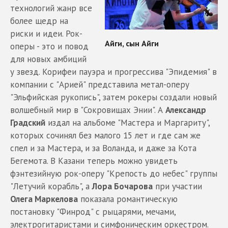
технологий жанр все
более щедр на
риски и идеи. Рок-
оперы - это и повод
для новых амбиций
у звезд. Корифеи пауэра и прогрессива "Эпидемия" в
компании с "Арией" представила метал-оперу
"Эльфийская рукопись", затем рокеры создали новый
волшебный мир в "Сокровищах Энии". А
Александр
Градский
издал на альбоме "Мастера и Маргариту",
которых сочинял без малого 15 лет и где сам же
спел и за Мастера, и за Воланда, и даже за Кота
Бегемота. В Казани теперь можно увидеть
фэнтезийную рок-оперу "Крепость до небес" группы
"Летучий корабль", а
Лора Бочарова
при участии
Олега Маркелова
показала романтическую
постановку "Финрод" с рыцарями, мечами,
электрогитаристами и симфоническим оркестром.