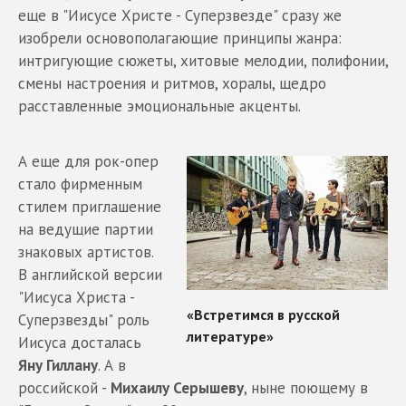
еще в "Иисусе Христе - Суперзвезде" сразу же
изобрели основополагающие принципы жанра:
интригующие сюжеты, хитовые мелодии, полифонии,
смены настроения и ритмов, хоралы, щедро
расставленные эмоциональные акценты.
А еще для рок-опер
стало фирменным
стилем приглашение
на ведущие партии
знаковых артистов.
В английской версии
"Иисуса Христа -
Суперзвезды" роль
Иисуса досталась
Яну Гиллану
. А в
российской -
Михаилу Серышеву
, ныне поющему в