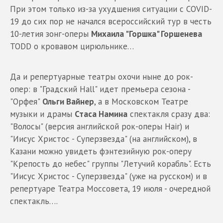
При этом только из-за ухудшения ситуации с COVID-
19 до сих пор не начался всероссийский тур в честь
10-летия зонг-оперы
Михаила "Горшка" Горшенева
TODD о кровавом цирюльнике…
Да и репертуарные театры охочи ныне до рок-
опер: в "Градский Hall" идет премьера сезона -
"Орфея"
Ольги Вайнер
, а в Московском Театре
музыки и драмы
Стаса Намина
спектакля сразу два:
"Волосы" (версия английской рок-оперы Hair) и
"Иисус Христос - Суперзвезда" (на английском), в
Казани можно увидеть фэнтезийную рок-оперу
"Крепость до небес" группы "Летучий корабль". Есть
"Иисус Христос - Суперзвезда" (уже на русском) и в
репертуаре Театра Моссовета, 19 июля - очередной
спектакль….