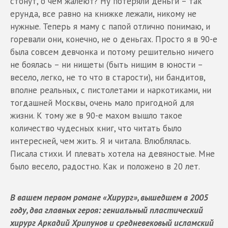
стонут, о чем жалеют? Ну потеряли деньги – так
ерунда, все равно на книжке лежали, никому не
нужные. Теперь я маму с папой отлично понимаю, и
горевали они, конечно, не о деньгах. Просто я в 90-е
была совсем девчонка и потому решительно ничего
не боялась – ни нищеты (быть нищим в юности –
весело, легко, не то что в старости), ни бандитов,
вполне реальных, с пистолетами и наркотиками, ни
тогдашней Москвы, очень мало пригодной для
жизни. К тому же в 90-е махом вышло такое
количество чудесных книг, что читать было
интересней, чем жить. Я и читала. Влюблялась.
Писала стихи. И плевать хотела на девяностые. Мне
было весело, радостно. Как и положено в 20 лет.
В вашем первом романе «Хирург», вышедшем в 2005
году, два главных героя: гениальный пластический
хирург Аркадий Хрипунов и средневековый исламский