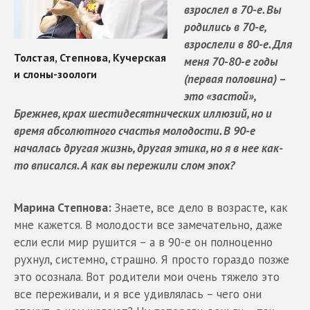
взрослел в 70-е. Вы
родились в 70-е,
взрослели в 80-е. Для
меня 70-80-е годы
(первая половина) –
это «застой»,
Брежнев, крах шестидесятнических иллюзий, но и
время абсолютного счастья молодости. В 90-е
началась другая жизнь, другая этика, но я в нее как-
то вписался. А как вы пережили слом эпох?
Марина Степнова:
Знаете, все дело в возрасте, как
мне кажется. В молодости все замечательно, даже
если если мир рушится – а в 90-е он полноценно
рухнул, системно, страшно. Я просто гораздо позже
это осознала. Вот родители мои очень тяжело это
все переживали, и я все удивлялась – чего они