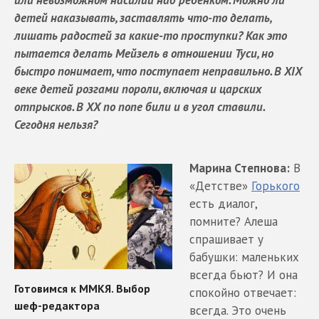
или невозможном насилии над ребенком. Можно ли
детей наказывать, заставлять что-то делать,
лишать радостей за какие-то проступки? Как это
пытается делать Мейзель в отношении Туси, но
быстро понимает, что поступает неправильно. В XIX
веке детей розгами пороли, включая и царских
отпрысков. В ХХ по попе били и в угол ставили.
Сегодня нельзя?
Марина Степнова:
В
«Детстве»
Горького
есть диалог,
помните? Алеша
спрашивает у
бабушки: маленьких
всегда бьют? И она
спокойно отвечает:
всегда. Это очень