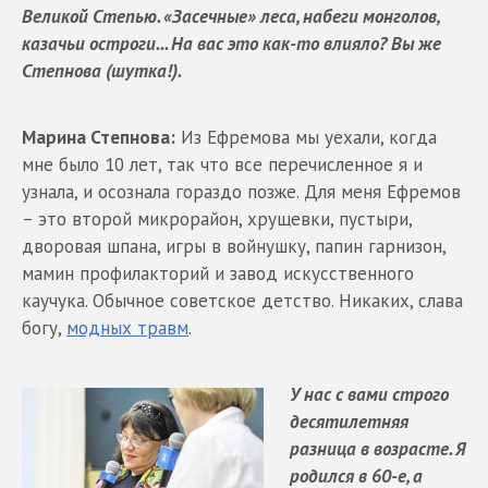
Великой Степью. «Засечные» леса, набеги монголов,
казачьи остроги... На вас это как-то влияло? Вы же
Степнова (шутка!).
Марина Степнова:
Из Ефремова мы уехали, когда
мне было 10 лет, так что все перечисленное я и
узнала, и осознала гораздо позже. Для меня Ефремов
– это второй микрорайон, хрущевки, пустыри,
дворовая шпана, игры в войнушку, папин гарнизон,
мамин профилакторий и завод искусственного
каучука. Обычное советское детство. Никаких, слава
богу,
модных травм
.
У нас с вами строго
десятилетняя
разница в возрасте. Я
родился в 60-е, а