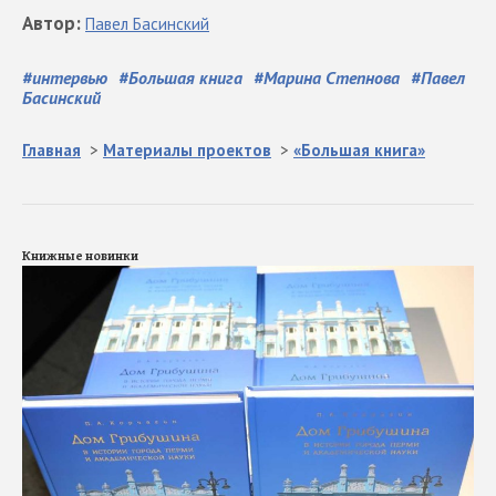
Автор
:
Павел
Басинский
#
интервью
#
Большая книга
#
Марина Степнова
#
Павел
Басинский
Главная
>
Материалы проектов
>
«Большая книга»
Книжные новинки