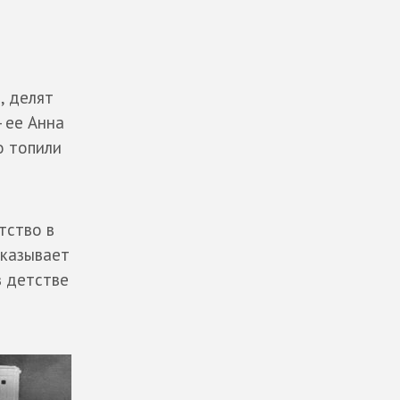
, делят
- ее Анна
о топили
тство в
сказывает
 в детстве