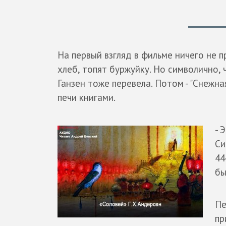
На первый взгляд в фильме ничего не 
хлеб, топят буржуйку. Но символично, 
Ганзен тоже перевела. Потом - "Снежн
печи книгами.
- 
Си
44
бы
Пе
пр