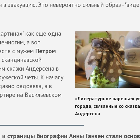
 в эвакуацию. Это невероятно сильный образ - "виде
картинах" как еще одна
немногим, а вот
месте с мужем
Петром
 скандинавской
им сказки Андерсена в
ружеской четы. К началу
авно овдовела, а в
артире на Васильевском
 и страницы биографии Анны Ганзен стали осно