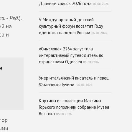
Длинный список 2026 года
06.08.2026
а. - Ред
.).
V Международный детский
ий на
культурный форум посвятят Году
единства народов России
са и
06.08.2026
«Смысловая 226» запустила
интерактивный путеводитель по
странствиям Одиссея
06.08.2026
Умер итальянский писатель и певец
Франческо Гучини
06.08.2026
Картины из коллекции Максима
Горького пополнили собрание Музея
Востока
05.08.2026
тор
тыми