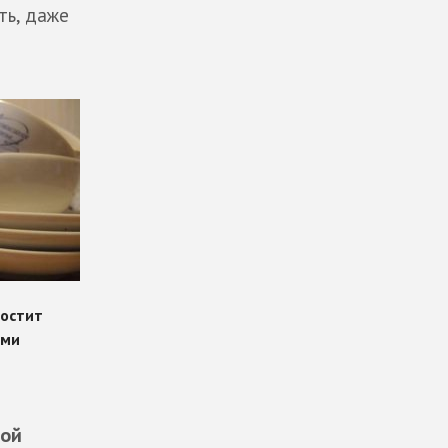
ть, даже
вой