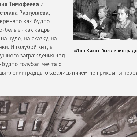
ия Тимофеева
и
етлана Разгуляева
,
ре - это как будто
о-белые - как кадры
а чудо, на сказку, на
ки. И голубой кит, в
душного заграждения над
- будто голубая мечта о
ды - ленинградцы оказались ничем не прикрыты пере