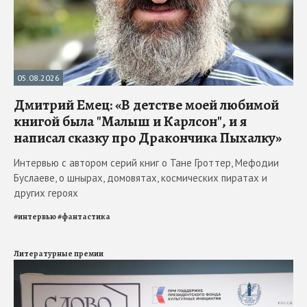
05.08.2026
Дмитрий Емец: «В детстве моей любимой
книгой была "Малыш и Карлсон", и я
написал сказку про Дракончика Пыхалку»
Интервью с автором серий книг о Тане Гроттер, Мефодии
Буслаеве, о шнырах, домовятах, космических пиратах и
других героях
#
интервью
#
фантастика
Литературные премии