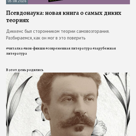
05.08.2026
Псевдонаука: новая книга о самых диких
теориях
Диккенс был сторонником теории самовозгорания.
Разбираемся, как он мог в это поверить
#
читалка
#
нон-фикшн
#
современная литература
#
зарубежная
литература
В этот день родились