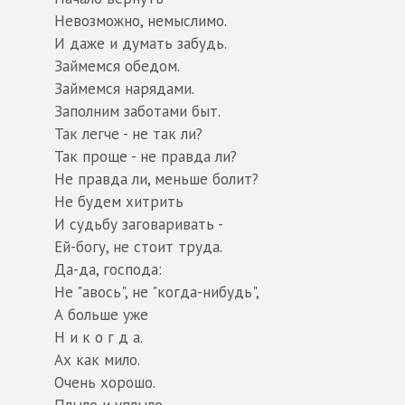
Невозможно, немыслимо.
И даже и думать забудь.
Займемся обедом.
Займемся нарядами.
Заполним заботами быт.
Так легче - не так ли?
Так проще - не правда ли?
Не правда ли, меньше болит?
Не будем хитрить
И судьбу заговаривать -
Ей-богу, не стоит труда.
Да-да, господа:
Не "авось", не "когда-нибудь",
А больше уже
Н и к о г д а.
Ах как мило.
Очень хорошо.
Плыло и уплыло.