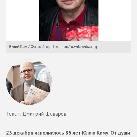
Юлий Ким / Фото: Игорь Грызлов/ru.wikipedia.org
Текст: Дмитрий Шеваров
23 декабря исполнилось 85 лет Юлию Киму. От души