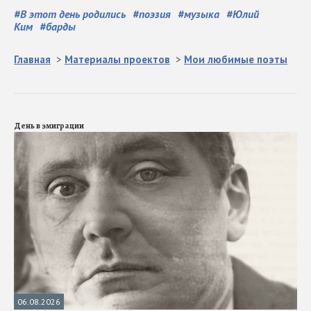
#
В этот день родились
#
поэзия
#
музыка
#
Юлий
Ким
#
барды
Главная
>
Материалы проектов
>
Мои любимые поэты
День в эмиграции
06.08.2026