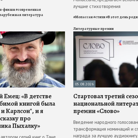
лучшие стихотворения
н-фикшн
#
современная
зарубежная литература
#
Мопассан
#
стихи
#
В этот день род
Литературные премии
05.08.2026
 Емец: «В детстве
Стартовал третий сез
бимой книгой была
национальной литера
и Карлсон", и я
премии «Слово»
 сказку про
Введение народного голосован
ика Пыхалку»
трансформация номинаций и с
награда за лучшую аудиокнигу
 автором серий книг о Тане