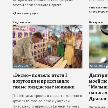
поэтом послевоенного Парижа
#
читалка
#
но
литература
#
#
День в эмиграции
Издательство
Интервью
05.08.2026
05.08.2026
«Эксмо» подвело итоги I
Дмитрий
полугодия и представило
моей лю
самые ожидаемые новинки
"Малыш 
написал
Презентация прошла в формате «книжного
Драконч
круиза» по Москве-реке с участием
генерального директора Евгения Капьева,
Интервью с