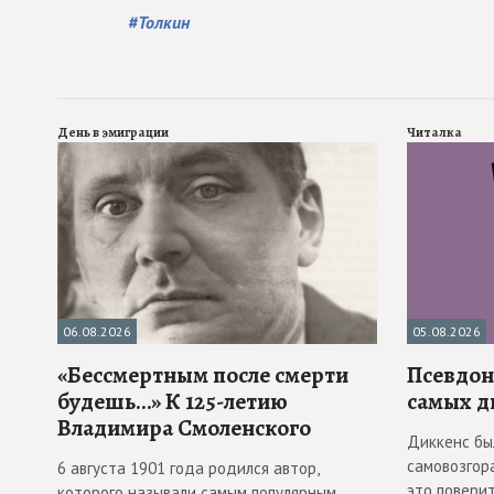
#
Толкин
День в эмиграции
Читалка
06.08.2026
05.08.2026
«Бессмертным после смерти
Псевдона
будешь…» К 125-летию
самых д
Владимира Смоленского
Диккенс бы
самовозгора
6 августа 1901 года родился автор,
это повери
которого называли самым популярным