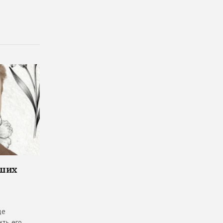
чших
де
ить его