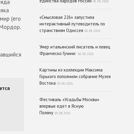
единства народов России
ряда
06.08.2026
няка
«Смысловая 226» запустила
мир (его
интерактивный путеводитель по
 Мордор.
странствиям Одиссея
06.08.2026
Умер итальянский писатель и певец
Франческо Гучини
мавшийся
06.08.2026
Картины из коллекции Максима
Горького пополнили собрание Музея
Востока
05.08.2026
Фестиваль «Усадьбы Москвы»
впервые едет в Ясную
Поляну
05.08.2026