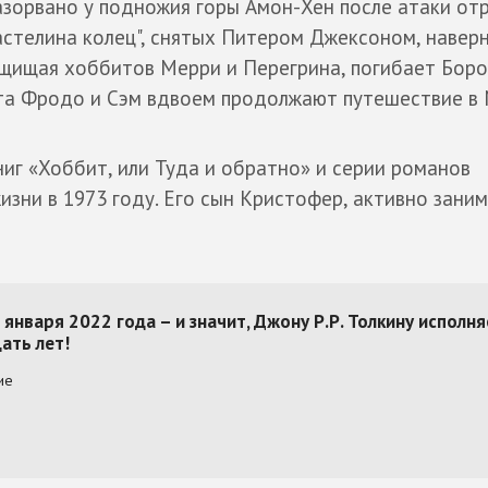
азорвано у подножия горы Амон-Хен после атаки от
астелина колец", снятых Питером Джексоном, навер
ащищая хоббитов Мерри и Перегрина, погибает Боро
нта Фродо и Сэм вдвоем продолжают путешествие в
ниг «Хоббит, или Туда и обратно» и серии романов
жизни в 1973 году. Его сын Кристофер, активно зани