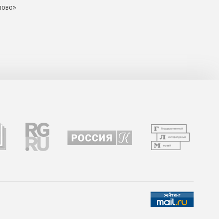
лово»