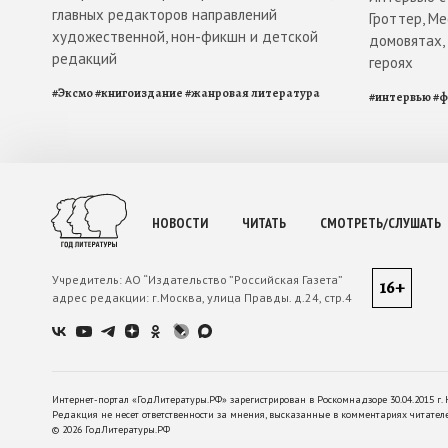
главных редакторов направлений
Гроттер, М
художественной, нон-фикшн и детской
домовятах,
редакций
героях
#
Эксмо
#
книгоиздание
#
жанровая литература
#
интервью
#
ф
НОВОСТИ
ЧИТАТЬ
СМОТРЕТЬ/СЛУШАТЬ
Учредитель:
АО “Издательство ”Российская Газета”
16+
адрес редакции:
г.Москва, улица Правды. д.24, стр.4
Интернет-портал «ГодЛитературы.РФ» зарегистрирован в Роскомнадзоре 30.04.2015 г. 
Редакция не несет ответственности за мнения, высказанные в комментариях читател
©
2026
ГодЛитературы.РФ