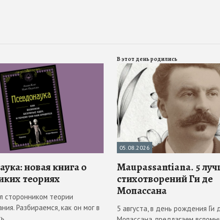
В этот день родились
05.08.2026
ука: новая книга о
Maupassantiana. 5 лу
иких теориях
стихотворений Ги де
Мопассана
л сторонником теории
ния. Разбираемся, как он мог в
5 августа, в день рождения Ги 
ть
Мопассана, предлагаем вспомн