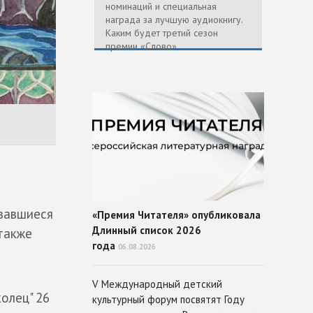
номинаций и специальная
награда за лучшую аудиокнигу.
Каким будет третий сезон
премии «Слово»
вавшиеся
«Премия Читателя» опубликовала
Длинный список 2026
 также
года
06.08.2026
V Международный детский
олец" 26
культурный форум посвятят Году