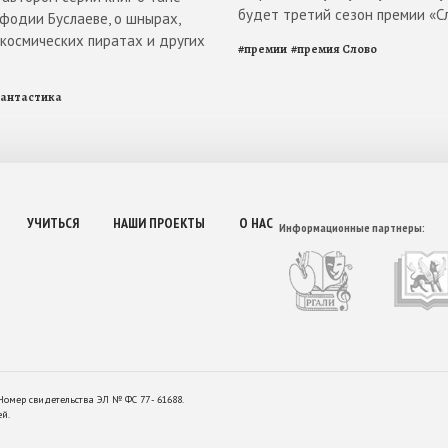
будет третий сезон премии «С
ефодии Буслаеве, о шнырах,
 космических пиратах и других
#
премии
#
премия Слово
антастика
УЧИТЬСЯ
НАШИ ПРОЕКТЫ
О НАС
Информационные партнеры:
Номер свидетельства ЭЛ № ФС 77 - 61688.
ей.