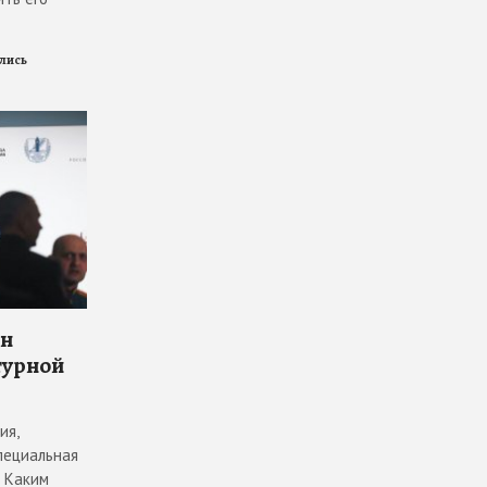
ились
он
турной
ия,
пециальная
. Каким