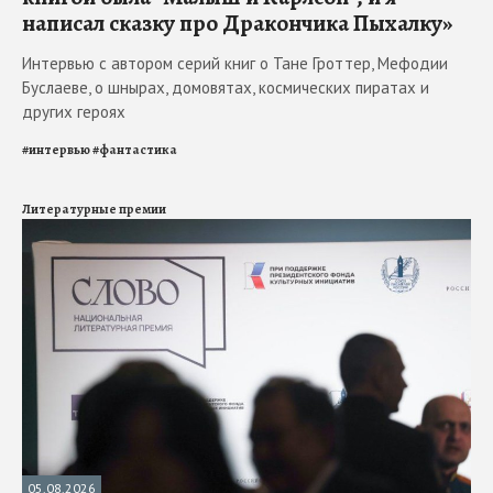
написал сказку про Дракончика Пыхалку»
Интервью с автором серий книг о Тане Гроттер, Мефодии
Буслаеве, о шнырах, домовятах, космических пиратах и
других героях
#
интервью
#
фантастика
Литературные премии
05.08.2026