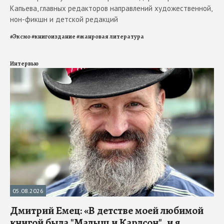
Капьева, главных редакторов направлений художественной,
нон-фикшн и детской редакций
#
Эксмо
#
книгоиздание
#
жанровая литература
Интервью
05.08.2026
Дмитрий Емец: «В детстве моей любимой
книгой была "Малыш и Карлсон", и я