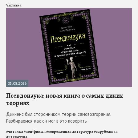
Читалка
05.08.2026
Псевдонаука: новая книга о самых диких
теориях
Диккенс был сторонником теории самовозгорания.
Разбираемся, как он мог в это поверить
#
читалка
#
нон-фикшн
#
современная литература
#
зарубежная
литература