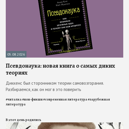
05.08.2026
Псевдонаука: новая книга о самых диких
теориях
Диккенс был сторонником теории самовозгорания.
Разбираемся, как он мог в это поверить
#
читалка
#
нон-фикшн
#
современная литература
#
зарубежная
литература
В этот день родились