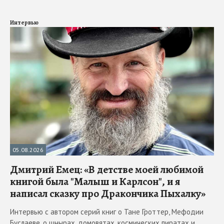
Интервью
05.08.2026
Дмитрий Емец: «В детстве моей любимой
книгой была "Малыш и Карлсон", и я
написал сказку про Дракончика Пыхалку»
Интервью с автором серий книг о Тане Гроттер, Мефодии
Буслаеве, о шнырах, домовятах, космических пиратах и