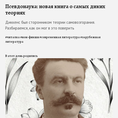
Псевдонаука: новая книга о самых диких
теориях
Диккенс был сторонником теории самовозгорания.
Разбираемся, как он мог в это поверить
#
читалка
#
нон-фикшн
#
современная литература
#
зарубежная
литература
В этот день родились