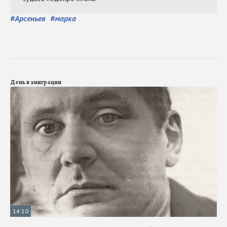
#
Арсеньев
#
марка
День в эмиграции
14:10