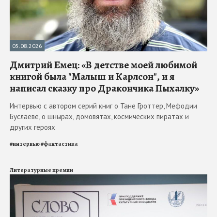
05.08.2026
Дмитрий Емец: «В детстве моей любимой
книгой была "Малыш и Карлсон", и я
написал сказку про Дракончика Пыхалку»
Интервью с автором серий книг о Тане Гроттер, Мефодии
Буслаеве, о шнырах, домовятах, космических пиратах и
других героях
#
интервью
#
фантастика
Литературные премии