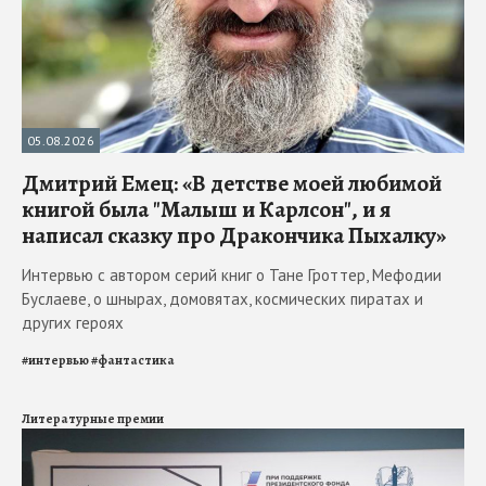
05.08.2026
Дмитрий Емец: «В детстве моей любимой
книгой была "Малыш и Карлсон", и я
написал сказку про Дракончика Пыхалку»
Интервью с автором серий книг о Тане Гроттер, Мефодии
Буслаеве, о шнырах, домовятах, космических пиратах и
других героях
#
интервью
#
фантастика
Литературные премии