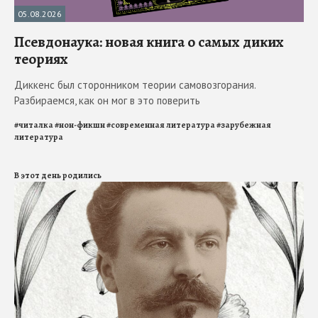
05.08.2026
Псевдонаука: новая книга о самых диких
теориях
Диккенс был сторонником теории самовозгорания.
Разбираемся, как он мог в это поверить
#
читалка
#
нон-фикшн
#
современная литература
#
зарубежная
литература
В этот день родились