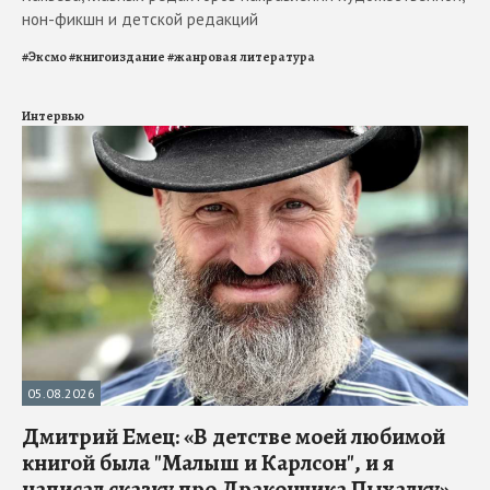
нон-фикшн и детской редакций
#
Эксмо
#
книгоиздание
#
жанровая литература
Интервью
05.08.2026
Дмитрий Емец: «В детстве моей любимой
книгой была "Малыш и Карлсон", и я
написал сказку про Дракончика Пыхалку»