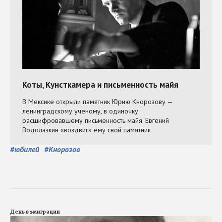
#
юбилей
#
Кнорозов
День в эмиграции