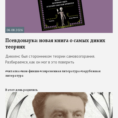
06.08.2026
Псевдонаука: новая книга о самых диких
теориях
Диккенс был сторонником теории самовозгорания.
Разбираемся, как он мог в это поверить
#
читалка
#
нон-фикшн
#
современная литература
#
зарубежная
литература
В этот день родились