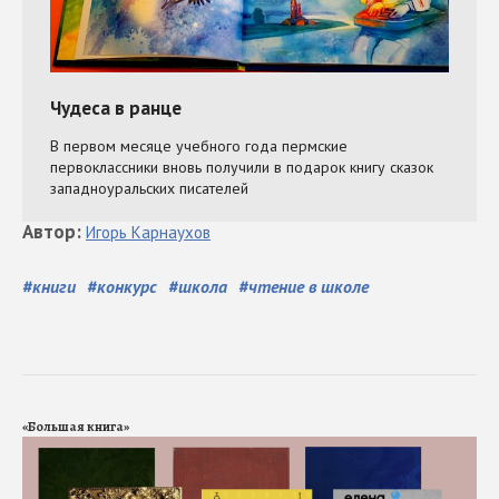
Автор
:
Игорь
Карнаухов
#
книги
#
конкурс
#
школа
#
чтение в школе
«Большая книга»