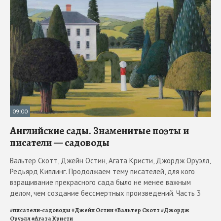
09:00
Английские сады. Знаменитые поэты и
писатели — садоводы
Вальтер Скотт, Джейн Остин, Агата Кристи, Джордж Оруэлл,
Редьярд Киплинг. Продолжаем тему писателей, для кого
взращивание прекрасного сада было не менее важным
делом, чем создание бессмертных произведений. Часть 3
#
писатели-садоводы
#
Джейн Остин
#
Вальтер Скотт
#
Джордж
Оруэлл
#
Агата Кристи