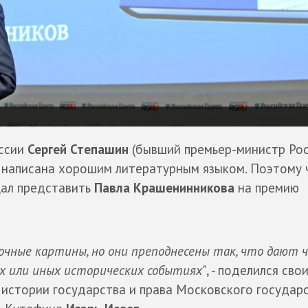
оссии
Сергей Степашин
(бывший премьер-министр Рос
а написана хорошим литературным языком. Поэтому 
щал представить
Павла Крашенинникова
на премию
рочные картины, но они преподнесены так, что дают
х или иных исторических событиях"
, - поделился сво
истории государства и права Московского государ