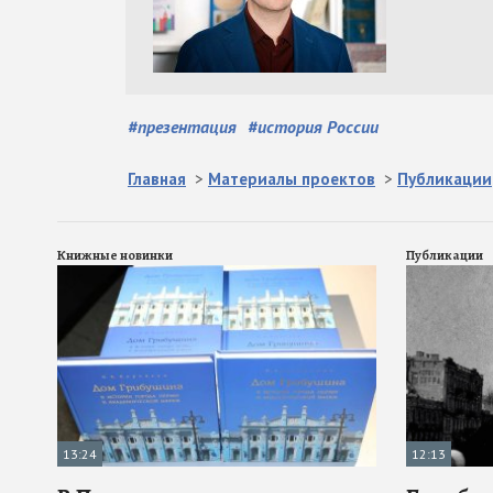
#
презентация
#
история России
Главная
>
Материалы проектов
>
Публикации
Книжные новинки
Публикации
13:24
12:13