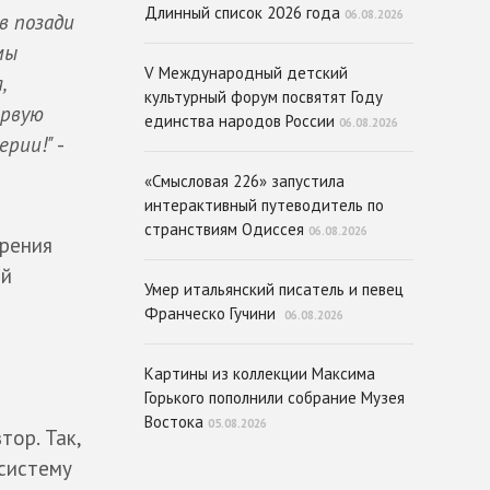
Длинный список 2026 года
06.08.2026
в позади
мы
V Международный детский
,
культурный форум посвятят Году
ервую
единства народов России
06.08.2026
ерии!"
-
«Смысловая 226» запустила
интерактивный путеводитель по
странствиям Одиссея
06.08.2026
ирения
ой
Умер итальянский писатель и певец
Франческо Гучини
06.08.2026
Картины из коллекции Максима
Горького пополнили собрание Музея
Востока
05.08.2026
втор. Так,
 систему