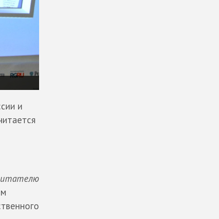
сии и
читается
 читателю
им
ственного