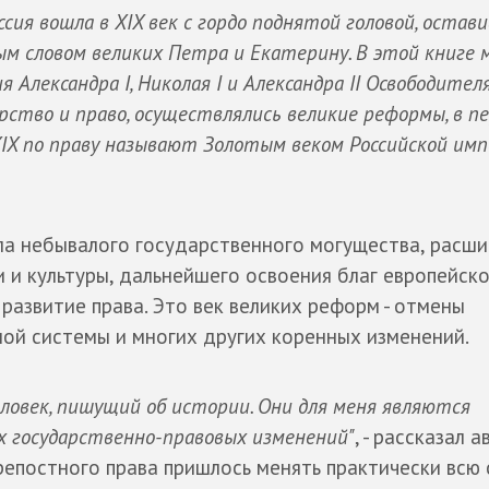
сия вошла в XIX век с гордо поднятой головой, остави
ым словом великих Петра и Екатерину. В этой книге 
Александра I, Николая I и Александра II Освободителя
арство и право, осуществлялись великие реформы, в п
 XIX по праву называют Золотым веком Российской имп
гла небывалого государственного могущества, расш
и и культуры, дальнейшего освоения благ европейск
развитие права. Это век великих реформ - отмены
ной системы и многих других коренных изменений.
ловек, пишущий об истории. Они для меня являются
х государственно-правовых изменений"
, - рассказал а
крепостного права пришлось менять практически всю