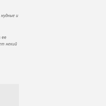
 нудные и
и ее
дет некий