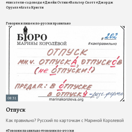
#
писатели-садоводы
#
Джейн Остин
#
Вальтер Скотт
#
Джордж
Оруэлл
#
Агата Кристи
Говорим и пишем по-русски правильно
08:31
Отпуск
Как правильно? Русский по карточкам с Мариной Королевой
#
Говорим правильно
#
говорим по-русски