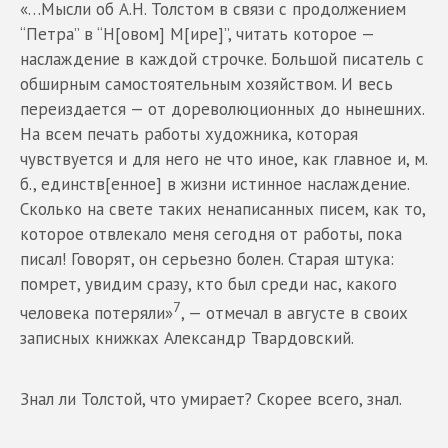
«…Мысли об А.Н. Толстом в связи с продолжением
“Петра” в “Н[овом] М[ире]”, читать которое —
наслаждение в каждой строчке. Большой писатель с
обширным самостоятельным хозяйством. И весь
переиздается — от дореволюционных до нынешних.
На всем печать работы художника, которая
чувствуется и для него не что иное, как главное и, м.
б., единств[енное] в жизни истинное наслаждение.
Сколько на свете таких ненаписанных писем, как то,
которое отвлекало меня сегодня от работы, пока
писал! Говорят, он серьезно болен. Старая штука:
помрет, увидим сразу, кто был среди нас, какого
7
человека потеряли»
, — отмечал в августе в своих
записных книжках Александр Твардовский.
Знал ли Толстой, что умирает? Скорее всего, знал.