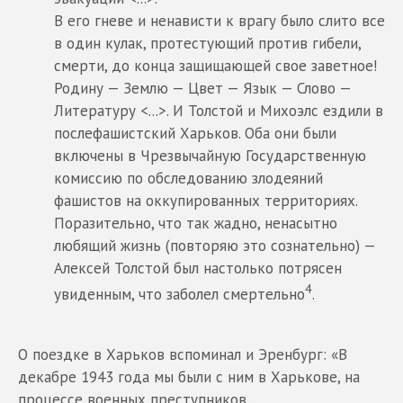
В его гневе и ненависти к врагу было слито все
в один кулак, протестующий против гибели,
смерти, до конца защищающей свое заветное!
Родину — Землю — Цвет — Язык — Слово —
Литературу <...>. И Толстой и Михоэлс ездили в
послефашистский Харьков. Оба они были
включены в Чрезвычайную Государственную
комиссию по обследованию злодеяний
фашистов на оккупированных территориях.
Поразительно, что так жадно, ненасытно
любящий жизнь (повторяю это сознательно) —
Алексей Толстой был настолько потрясен
4
увиденным, что заболел смертельно
.
О поездке в Харьков вспоминал и Эренбург: «В
декабре 1943 года мы были с ним в Харькове, на
процессе военных преступников.