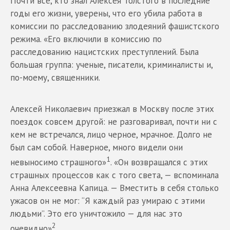
Почти все, кто знал Алексея Толстого в последние
годы его жизни, уверены, что его убила работа в
комиссии по расследованию злодеяний фашистского
режима. «Его включили в комиссию по
расследованию нацистских преступлений. Была
большая группа: ученые, писатели, криминалисты и,
по-моему, священники.
Алексей Николаевич приезжал в Москву после этих
поездок совсем другой: не разговаривал, почти ни с
кем не встречался, лицо черное, мрачное. Долго не
был сам собой. Наверное, много видели они
1
невыносимо страшного»
. «Он возвращался с этих
страшных процессов как с того света, — вспоминала
Анна Алексеевна Капица. — Вместить в себя столько
ужасов он не мог: “Я каждый раз умираю с этими
людьми”. Это его уничтожило — для нас это
2
очевидно»
.