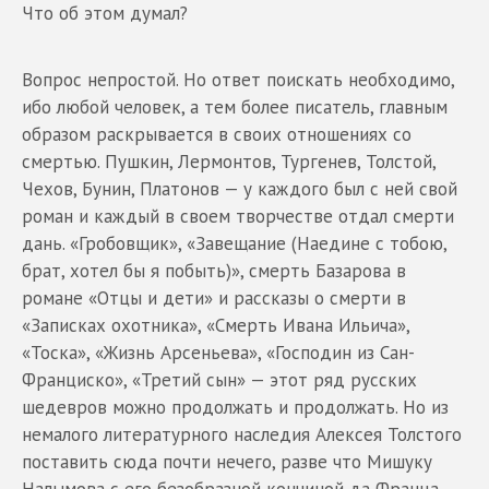
Что об этом думал?
Вопрос непростой. Но ответ поискать необходимо,
ибо любой человек, а тем более писатель, главным
образом раскрывается в своих отношениях со
смертью. Пушкин, Лермонтов, Тургенев, Толстой,
Чехов, Бунин, Платонов — у каждого был с ней свой
роман и каждый в своем творчестве отдал смерти
дань. «Гробовщик», «Завещание (Наедине с тобою,
брат, хотел бы я побыть)», смерть Базарова в
романе «Отцы и дети» и рассказы о смерти в
«Записках охотника», «Смерть Ивана Ильича»,
«Тоска», «Жизнь Арсеньева», «Господин из Сан-
Франциско», «Третий сын» — этот ряд русских
шедевров можно продолжать и продолжать. Но из
немалого литературного наследия Алексея Толстого
поставить сюда почти нечего, разве что Мишуку
Налымова с его безобразной кончиной да Франца