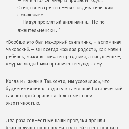
— Ну и что? Он умер в прошлом году…
Отец посмотрел на меня с издевательским
сожалением:
— Надул проклятый англичанин… Не по-
8
джентельменски…
«Вообще это был мажорный сангвиник, — вспоминал
Чуковский. — Он всегда жаждал радости, как малый
ребенок, жаждал смеха и праздника, а насупленные,
хмурые люди были органически чужды ему.
Когда мы жили в Ташкенте, мы условились, что
будем ежедневно ходить в тамошний Ботанический
сад, который нравился Толстому своей
экзотичностью.
Два раза совместные наши прогулки прошли
благополучно, но во время третьей я неосторожно