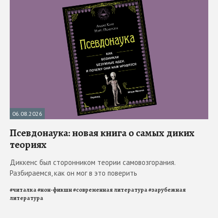
06.08.2026
Псевдонаука: новая книга о самых диких
теориях
Диккенс был сторонником теории самовозгорания.
Разбираемся, как он мог в это поверить
#
читалка
#
нон-фикшн
#
современная литература
#
зарубежная
литература