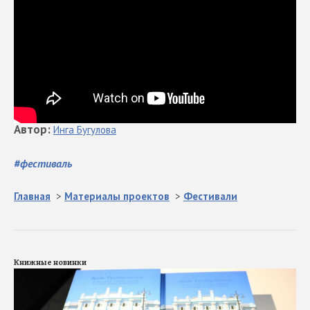
Автор
:
Инга
Бугулова
#
фестиваль
Главная
>
Материалы проектов
>
Фестивали
Книжные новинки