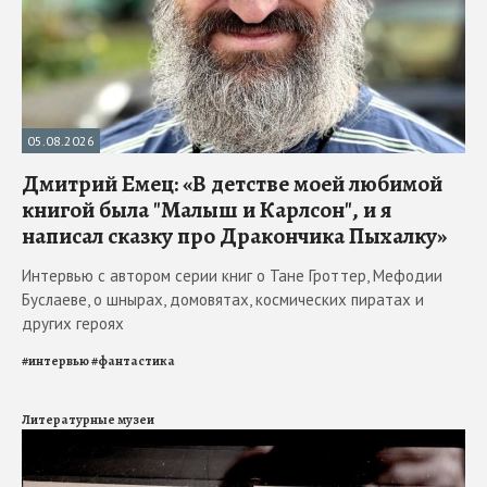
05.08.2026
Дмитрий Емец: «В детстве моей любимой
книгой была "Малыш и Карлсон", и я
написал сказку про Дракончика Пыхалку»
Интервью с автором серии книг о Тане Гроттер, Мефодии
Буслаеве, о шнырах, домовятах, космических пиратах и
других героях
#
интервью
#
фантастика
Литературные музеи