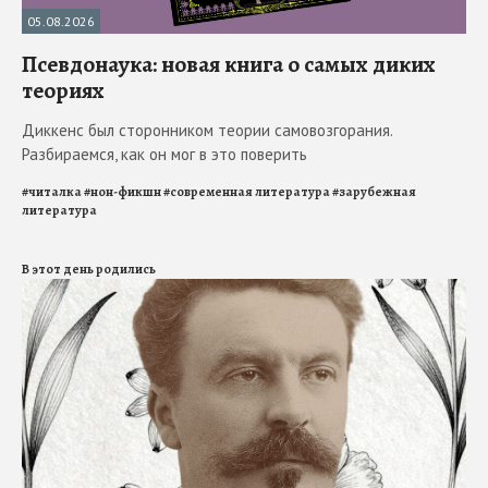
05.08.2026
Псевдонаука: новая книга о самых диких
теориях
Диккенс был сторонником теории самовозгорания.
Разбираемся, как он мог в это поверить
#
читалка
#
нон-фикшн
#
современная литература
#
зарубежная
литература
В этот день родились