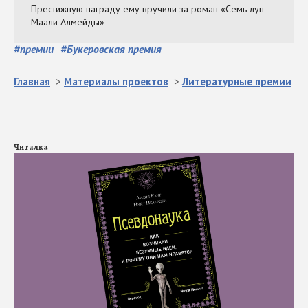
#
премии
#
Букеровская премия
Главная
>
Материалы проектов
>
Литературные премии
Читалка