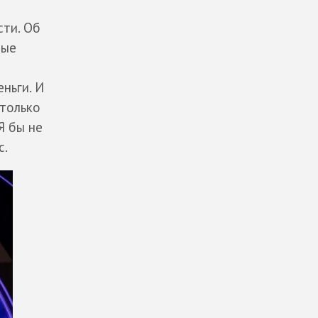
сти. Об
ные
ньги. И
 только
Я бы не
с.