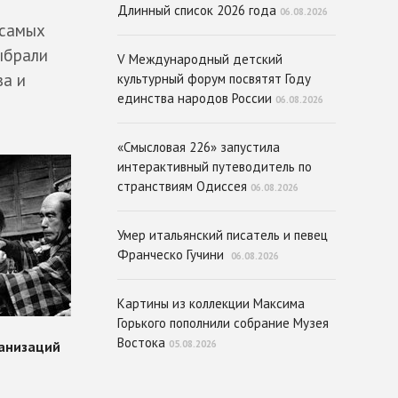
Длинный список 2026 года
06.08.2026
 самых
ыбрали
V Международный детский
ва и
культурный форум посвятят Году
единства народов России
06.08.2026
«Смысловая 226» запустила
интерактивный путеводитель по
странствиям Одиссея
06.08.2026
Умер итальянский писатель и певец
Франческо Гучини
06.08.2026
Картины из коллекции Максима
Горького пополнили собрание Музея
Востока
05.08.2026