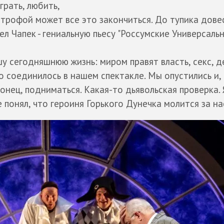
играть, любить,
рофой может все это закончиться. До тупика дове
ел Чапек - гениальную пьесу "Россумские Универсаль
у сегодняшнюю жизнь: миром правят власть, секс, де
 соединилось в нашем спектакле. Мы опустились и,
онец, подниматься. Какая-то дьявольская проверка. 
е понял, что героиня Горького Дунечка молится за на