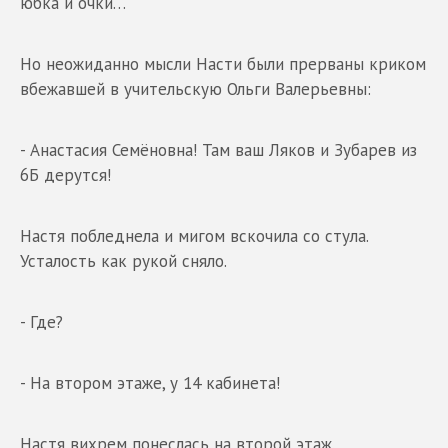
юбка и очки…
Но неожиданно мысли Насти были прерваны криком
вбежавшей в учительскую Ольги Валерьевны:
- Анастасия Семёновна! Там ваш Ляков и Зубарев из
6Б дерутся!
Настя побледнела и мигом вскочила со стула.
Усталость как рукой сняло.
- Где?
- На втором этаже, у 14 кабинета!
Настя вихрем понеслась на второй этаж.