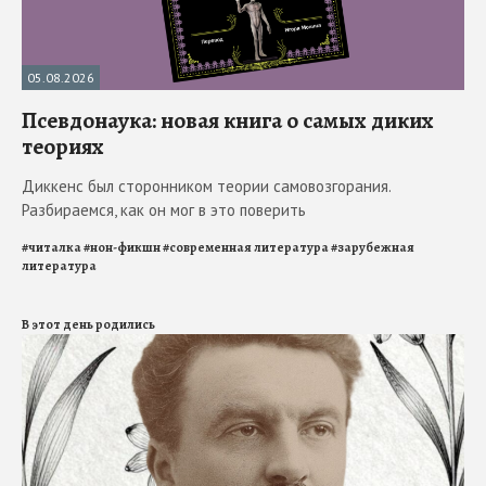
05.08.2026
Псевдонаука: новая книга о самых диких
теориях
Диккенс был сторонником теории самовозгорания.
Разбираемся, как он мог в это поверить
#
читалка
#
нон-фикшн
#
современная литература
#
зарубежная
литература
В этот день родились