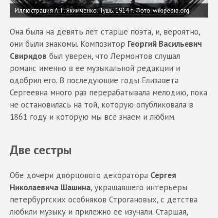
Иллюстрация А. Г. Якимченко. Тушь. 1914 г.
Фото: wikipedia.org
Она была на девять лет старше поэта, и, вероятно,
они были знакомы. Композитор
Георгий Васильевич
Свиридов
был уверен, что Лермонтов слушал
романс именно в ее музыкальной редакции и
одобрил его. В последующие годы Елизавета
Сергеевна много раз перерабатывала мелодию, пока
не остановилась на той, которую опубликовала в
1861 году и которую мы все знаем и любим.
Две сестры
Обе дочери дворцового декоратора
Сергея
Николаевича Шашина
, украшавшего интерьеры
петербургских особняков Строгановых, с детства
любили музыку и прилежно ее изучали. Старшая,