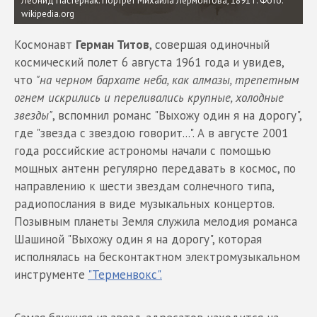
Леонид Пастернак. Портрет Михаила Лермонтова, 1891 г.
Фото:
wikipedia.org
Космонавт
Герман Титов
, совершая одиночный
космический полет 6 августа 1961 года и увидев,
что
"на черном бархате неба, как алмазы, трепетным
огнем искрились и переливались крупные, холодные
звезды"
, вспомнил романс "Выхожу один я на дорогу",
где "звезда с звездою говорит...". А в августе 2001
года российские астрономы начали с помощью
мощных антенн регулярно передавать в космос, по
направлению к шести звездам солнечного типа,
радиопослания в виде музыкальных концертов.
Позывным планеты Земля служила мелодия романса
Шашиной "Выхожу один я на дорогу", которая
исполнялась на бесконтактном электромузыкальном
инструменте
"Терменвокс".