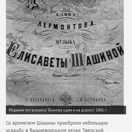
Издание нот романса "Выхожу один я на дорогу". 1861 г.
Со временем Шашины приобрели небольшую
усадьбу в Вышневолоцком уезде Тверской