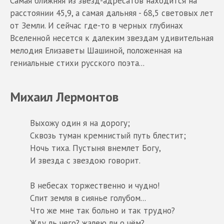
Самая ближняя из звезд-адресатов находится на
расстоянии 45,9, а самая дальняя - 68,5 световых лет
от Земли. И сейчас где-то в черных глубинах
Вселенной несется к далеким звездам удивительная
мелодия Елизаветы Шашиной, положенная на
гениальные стихи русского поэта...
Михаил Лермонтов
Выхожу один я на дорогу;
Сквозь туман кремнистый путь блестит;
Ночь тиха. Пустыня внемлет Богу,
И звезда с звездою говорит.
В небесах торжественно и чудно!
Спит земля в сиянье голубом...
Что же мне так больно и так трудно?
Жду ль чего? жалею ли о чём?