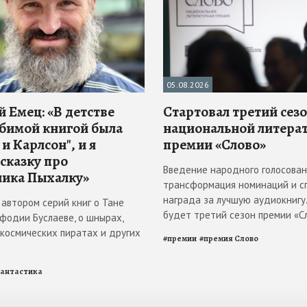
05.08.2026
 Емец: «В детстве
Стартовал третий сез
бимой книгой была
национальной литера
и Карлсон", и я
премии «Слово»
 сказку про
Введение народного голосован
ика Пыхалку»
трансформация номинаций и с
награда за лучшую аудиокнигу
 автором серий книг о Тане
будет третий сезон премии «С
ефодии Буслаеве, о шнырах,
 космических пиратах и других
#
премии
#
премия Слово
антастика