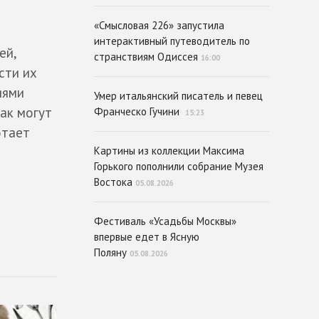
«Смысловая 226» запустила
интерактивный путеводитель по
ей,
странствиям Одиссея
16:00
сти их
иями
Умер итальянский писатель и певец
ак могут
Франческо Гучини
15:23
отает
Картины из коллекции Максима
Горького пополнили собрание Музея
Востока
05.08.2026
Фестиваль «Усадьбы Москвы»
впервые едет в Ясную
Поляну
05.08.2026