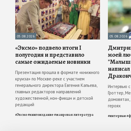
05.08.2026
05.08.2026
«Эксмо» подвело итоги I
Дмитрий
полугодия и представило
моей лю
самые ожидаемые новинки
"Малыш 
написал
Презентация прошла в формате «книжного
Драконч
круиза» по Москве-реке с участием
генерального директора Евгения Капьева,
Интервью с
главных редакторов направлений
Гроттер, М
художественной, нон-фикшн и детской
домовятах,
редакций
героях
#
Эксмо
#
книгоиздание
#
жанровая литература
#
интервью
#
ф