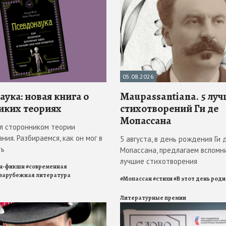
05.08.2026
ука: новая книга о
Maupassantiana. 5 лу
иких теориях
стихотворений Ги де
Мопассана
л сторонником теории
ния. Разбираемся, как он мог в
5 августа, в день рождения Ги 
ть
Мопассана, предлагаем вспомн
лучшие стихотворения
н-фикшн
#
современная
зарубежная литература
#
Мопассан
#
стихи
#
В этот день род
Литературные премии