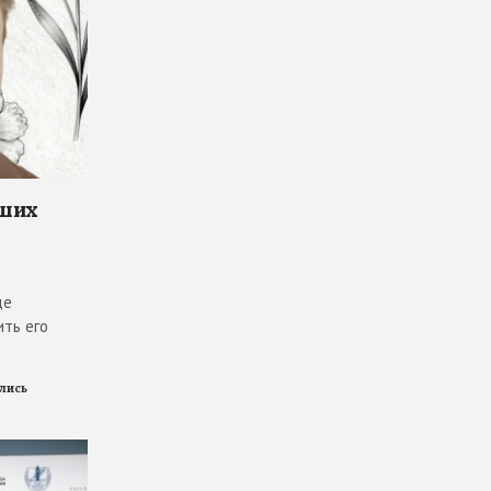
чших
де
ить его
ились