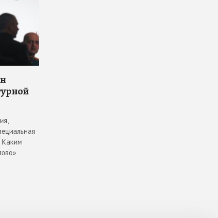
он
турной
ия,
пециальная
. Каким
лово»