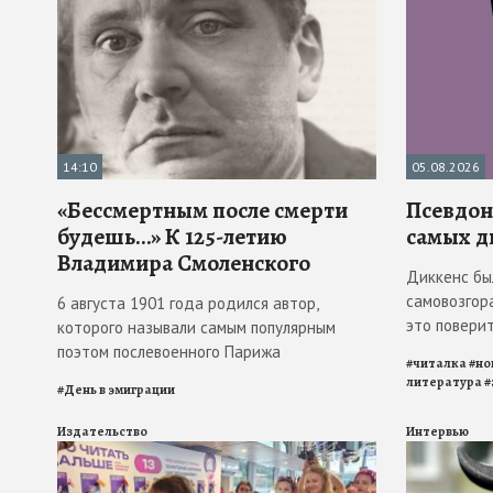
14:10
05.08.2026
«Бессмертным после смерти
Псевдона
будешь…» К 125-летию
самых д
Владимира Смоленского
Диккенс бы
самовозгора
6 августа 1901 года родился автор,
это повери
которого называли самым популярным
поэтом послевоенного Парижа
#
читалка
#
но
литература
#
#
День в эмиграции
Издательство
Интервью