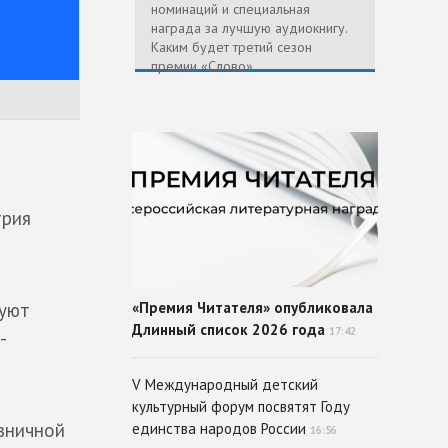
номинаций и специальная
награда за лучшую аудиокнигу.
Каким будет третий сезон
премии «Слово»
трия
буют
«Премия Читателя» опубликовала
Длинный список 2026 года
17:42
-
V Международный детский
культурный форум посвятят Году
зничной
единства народов России
16:56