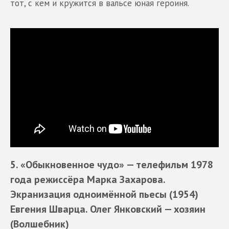
тот, с кем и кружится в вальсе юная героиня.
5. «Обыкновенное чудо»
— телефильм 1978
года режиссёра Марка Захарова.
Экранизация одноимённой пьесы (1954)
Евгения Шварца
. Олег Янковский —
хозяин
(Волшебник)