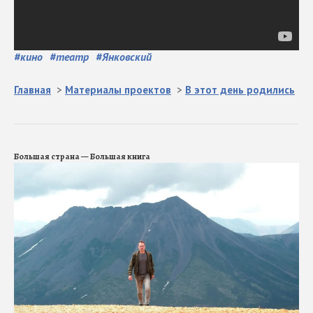
#
кино
#
театр
#
Янковский
Главная
>
Материалы проектов
>
В этот день родились
Большая страна — Большая книга